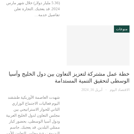
(5.36 مليار دولار) خلال شهر مارس
2024. قد يعجبك..التجارة تعلن
تفاصيل خدمة…
منوعات
خطة عمل مشتركة لتعزيز التعاون بين دول الخليج وآسيا
الوسطى لتحقيق التنمية المستدامة
الاقتصاد اليوم
أبريل 16, 2024
شهدت العاصمة الأوزبكية طشقند
اليوم فعاليات الاجتماع الوزاري
الثاني للحوار الاستراتيجي بين
مجلس التعاون لدول الخليج العربية
ودول آسيا الوسطى، بحضور كبار
ممثلي البلدين. قد يعجبك..جاسم
البديوي: رؤية مجلس التعاون للأمن