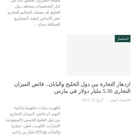
مملكة البحرين، بحضور عدد من
كبار الشخصيات بمختلف دول
الخليج. قد يعجبك..التحكيم التجاري
حجر الأساس لتنفيذ المشاريع
العملاقة بنجاح …
استثمار
ازدهار التجارة بين دول الخليج واليابان.. فائض الميزان
التجاري 5.36 مليار دولار في مارس
الاقتصاد اليوم
أبريل 23, 2024
أظهرت بيانات حكومية يابانية،
اليوم، أن فائض الميزان التجاري
بين دول الخليج الخمس (السعودية،
الإمارات، الكويت، قطر، عمان)
واليابان بلغ 829 مليار ين ياباني