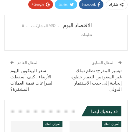
Google+
Twitter
Facebook
شارك
Pinterest
WhatsApp
ReddIt
البريد الإلكتروني
الاقتصاد اليوم
3952 المشاركات
0
تعليقات
المقال السابق
المقال القادم
تيسير المفرج: نظام تملك
سعر البيتكوين اليوم
غير السعوديين للعقار خطوة
الأربعاء.. كيف أسقطت
إيجابية إلى جذب الاستثمار
الصراعات قيمة العملات
الدولي
المشفرة؟
قد يعجبك ايضا
أسواق المال
أسواق المال