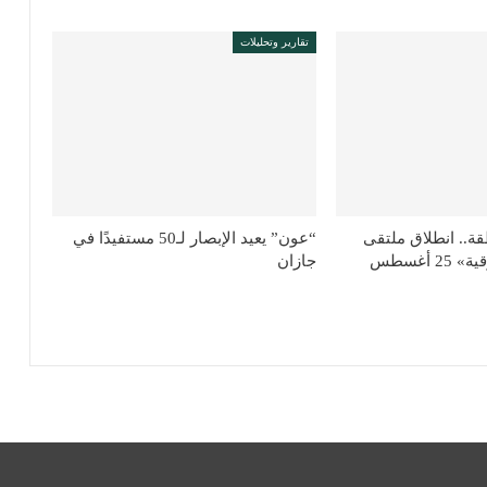
تقارير وتحليلات
قة.. انطلاق ملتقى
“عون” يعيد الإبصار لـ50 مستفيدًا في
«شور دلني الشرقية» 25 أغسطس
جازان