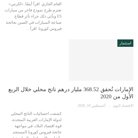
العام الجاري. اقرأ أيضًا..«لكزس»
تعتزم طرح نموذج فاخر من سيارات
ES ويأتي ذلك جراء تأثر قطاع
صناعة السيارات في الصين بجائحة
فيروس كورونا. اقرأ…
استثمار
الإمارات تُحقق 368.52 مليار درهم ناتج محلي خلال الربع
الأول من 2020
الاقتصاد اليوم
أغسطس 18, 2020
كشفت احصائيات الناتج المحلي
لدولة الإمارات العربية المتحدة،
قوة اقتصاد البلاد، في مواجهة
جائحة فيروس كورونا المستجد.