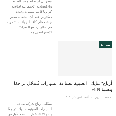
مصر أن استجابة مصر الطبية
والاقتصادية الاجتماعية لجائحة
كورونا كانت متميزة. وشدد
ديكتوس على أن استجابة مصر
جاءت على كافة الجوانب التنموية
في إطار برنامج الشراكة
الاستراتيجي مع…
سيارات
أرباح”سايك” الصينية لصناعة السيارات تُسجّل تراجعًا
بنسبة 39%
الاقتصاد اليوم
أغسطس 27, 2020
سجّلت أرباح شركة صناعة
السيارات الصينية "سايك" تراجعًا
بنحو 39%، خلال النصف الأول من