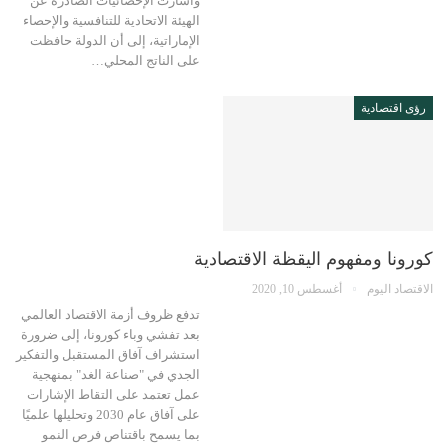
وأشارت الإحصائيات الصادرة عن
الهيئة الاتحادية للتنافسية والإحصاء
الإماراتية، إلى أن الدولة حافظت
على الناتج المحلي…
رؤى اقتصادية
كورونا ومفهوم اليقظة الاقتصادية
الاقتصاد اليوم
أغسطس 10, 2020
تدفع ظروف أزمة الاقتصاد العالمي
بعد تفشي وباء كورونا، إلى ضرورة
استشراف آفاق المستقبل والتفكير
الجدي في "صناعة الغد" بمنهجية
عمل تعتمد على التقاط الإشارات
على آفاق عام 2030 وتحليلها علميًا
بما يسمح باقتناص فرص النمو