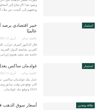
ويعود هذا الارتفاع إلى المخا
ودفعهم إلى البحث عن ملاذ 
خبير اقتصادي يرصد أث
استثمار
عالميًا
عائشة زيدان
أبريل 15, 2024
قال الدكتور أشرف غراب، الخب
العربي بجامعة الدول العربية
خاصة بعد تنفيذ هجوم إيران
غولدمان ساكس يعدل تو
استثمار
عائشة زيدان
أبريل 15, 2024
2024 وتوقع بنك غولدمان…
أسعار سوق الذهب في الس
طاقة وتعدين