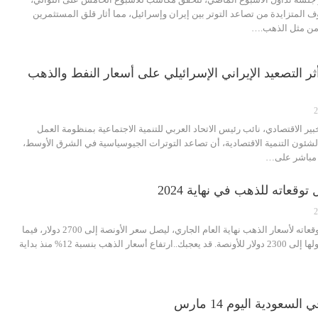
وف المتزايدة من تصاعد التوتر بين إيران وإسرائيل، مما أثار قلق المستثمرين
آمن مثل الذهب.…
ر التصعيد الإيراني الإسرائيلي على أسعار النفط والذهب
ير الاقتصادي، نائب رئيس الاتحاد العربي للتنمية الاجتماعية بمنظومة العمل
 لشئون التنمية الاقتصادية، أن تصاعد التوترات الجيوسياسية في الشرق الأوسط،
ي مباشر على…
قعاته للذهب في نهاية 2024
عدل بنك غولدمان ساكس، توقعاته لأسعار الذهب نهاية العام الجاري، ليصل سعر الأونصة إلى 2700 دولار، فيما
كان توقع في وقت سابق وصولها إلى 2300 دولار للأونصة. قد يعجبك..ارتفاع أسعار الذهب بنسبة 12% منذ بداية
عودية اليوم 14 مارس