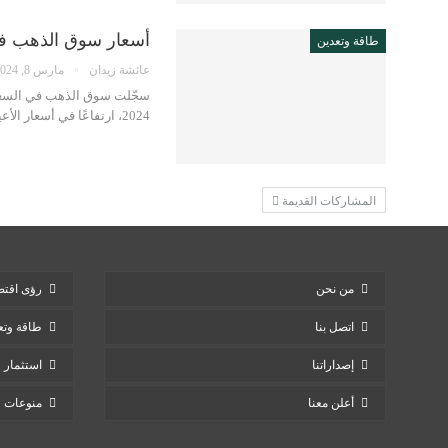
أسعار سوق الذهب في الس
طاقة وتعدين
عائشة زيدان
مارس 8, 2024
سجّلت سوق الذهب في السعودي
2024، ارتفاعًا في أسعار الأعيرة. قد يعجبك.. أسعار الألماس تهبط مع توقعات بأن تشهد المزيد من الانخفاض…
المشاركات القديمة
من نحن
رؤى اقتص
اتصل بنا
طاقة وتع
إصداراتنا
استثمار
أعلن معنا
منوعات