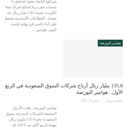
شركتها التابعة بعقود لتشغيل 6
منصات حفر برية لصالح شركة نفط
الكويت، بقيمة 2.42 مليار ريال. قد
يعجبك.. القطاعات الأساسية تضغط
على أداء تاسي في نهاية جلسة
اليوم.. هوامير…
هوامير البورصة
135.8 مليار ريال أرباح شركات السوق السعودية في الربع
الأول.. هوامير البورصة
عائشة زيدان
مايو 25, 2024
هوامير البورصة.. بلغت الأرباح
المجمعة للشركات المدرجة بسوق
السعودية نحو 135.8 مليون ريال،
بنهاية الربع الأول من 2024. قد