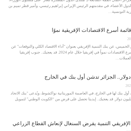
الدول الأعضاء، في مقدمتهم الرئيس الإيراني إبراهيم رئيسي، وأمير قطر تميم بن
رية التونسية…
ئمة أسرع الاقتصادات الإفريقية نموًا
لخميس، عن بنك التنمية الإفريقي بعنوان "أداء الاقتصاد الكلي والتوقعات" عن
مفاجآت بالجملة في قائمة أسرع الاقتصادات نمواً في إفريقيا خلال عام 2024. قد يعجبك.. جنوب إفريقيا
العملات…
، أول بنك لها في الخارج، في العاصمة الموريتانية نواكشوط، ويُدعى "بنك الاتحاد
جزائري"، برأسمال بلغ 50 مليون دولار. قد يعجبك.. إيديتا تحصل على قرض من “الكويت الوطني” لتمويل