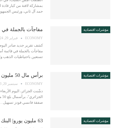
بمشاركة لافتة من كبار قادة 
حمد آل ثاني، ورئيس الجمهو
مفاجآت بالجملة في قا
مؤشرات اقتصادية
ECONOMY
فبراير 29, 2024
كشف تقرير جديد صادر اليوم ا
تستعين باحتياطيات الذهب و
برأس مال 50 مليون دولار.. الجزائر تدشن أول بنك في الخارج
مؤشرات اقتصادية
ECONOMY
سبتمبر 20, 2023
دشّنت الجزائر، اليوم الأربعاء
ال
صفقة فانسي فودز تسهيل…
63 مليون يورو| البنك الإفريقي التنمية يقرض السنغال لإنعاش القطاع الزراعي
مؤشرات اقتصادية