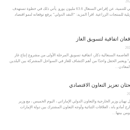
أعلنت مجموعة البنك الإفريقي للتنمية، عن إقراض السنغال 63.6 مليون يورو. يأتي ذلك في خطوة تستهدف
ة للمنتجات الزراعية. اقرأ المزيد: “النقد الدولي” يرفع توقعاته لنمو اقتصاد
قعان اتفاقية لتسويق الغاز
العاصمة السنغالية دكار، اتفاقية تسويق المرحلة الأولى من مشروع إنتاج غاز
 ويعتبر الحقل واحدًا من أهم اكتشاف للغاز في السواحل المشتركة بين البلدين.
والمعادن…
حثان تعزيز التعاون الاقتصادي
 نهيان وزير الخارجية والتعاون الدولي الإماراتي ، اليوم الخميس ، مع وزير
ج أمادو باه ، العلاقات الثنائية وأوجه التعاون المشترك بين دولة الإمارات
ومن بينها…