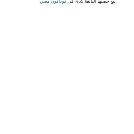
بيع حصتها البالغة 55% في
فودافون مصر
.