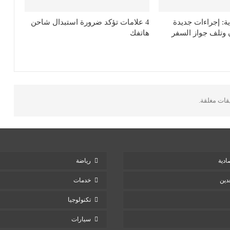
ة: إجراءات جديدة
4 علامات تؤكد ضرورة استبدال شاحن
 وتلف جواز السفر
هاتفك
يقات مغلقة.
ادية
رياضة
دين
خدمات
تكنولوجيا
سيارات