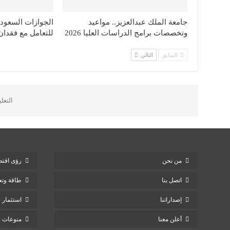
جامعة الملك عبدالعزيز.. مواعيد
الجوازات السعودي
وتخصصات برامج الدراسات العليا 2026
للتعامل مع فقدان
السابق
التالي
التعل
من نحن
رؤى اقتص
اتصل بنا
طاقة وتع
إصداراتنا
استثمار
أعلن معنا
منوعات