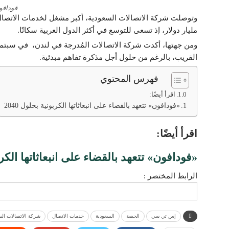
فودافو
مليار دولار، إذ تسعى للتوسع في أكثر الدول العربية سكانًا.
ومن جهتها، أكدت شركة الاتصالات المُدرجة في لندن، في سبتمبر
القريب، بالرغم من حلول أجل مذكرة تفاهم مبدئية.
فهرس المحتوي
اقرأ أيضًا:
«فودافون» تتعهد بالقضاء على انبعاثاتها الكربونية بحلول 2040
اقرأ أيضًا:
«فودافون» تتعهد بالقضاء على انبعاثاتها الكربون
الرابط المختصر :
إس تي سي
الحصة
السعودية
خدمات الاتصال
شركة الاتصالات الس