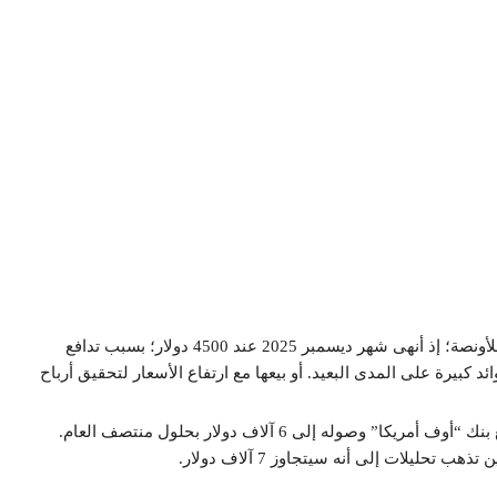
عام 2025 اختتم بسلسلة ارتفاعات كبيرة للأونصة؛ إذ أنهى شهر ديسمبر 2025 عند 4500 دولار؛ بسبب تدافع
د كبيرة على المدى البعيد. أو بيعها مع ارتفاع الأسعار لتحقيق أرباح
بينما دخل الذهب عام 2026 وهو في قمة توهجه التاريخي؛ فتوقع بنك “أوف أمريكا” وصوله إلى 6 آلاف دولار بحلول منتصف العام.
ليلات إلى أنه سيتجاوز 7 آلاف دولار.