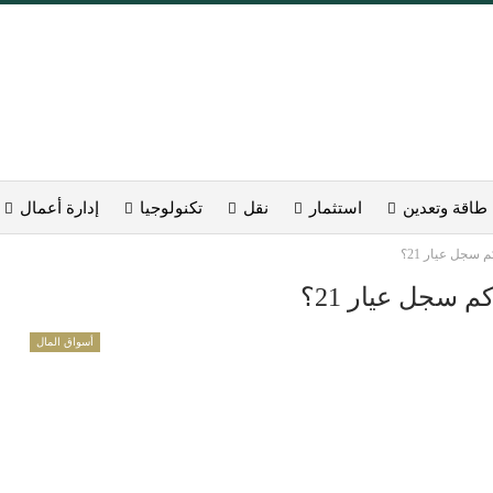
طاقة وتعدين
استثمار
نقل
تكنولوجيا
إدارة أعمال
سجل عيار 21؟
 سجل عيار 21؟
أسواق المال