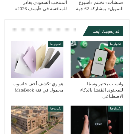
«منشآت» تختتم «أسبوع
المنتخب السعودي يغادر
التمويل» بمشاركة 62 جهة
للمنافسة في «آيسف 2026»
قد يعجبك ايضا
تكنولوجيا
تكنولوجيا
واتساب يختبر وسمًا
هواوي تكشف أخف حاسوب
للمحتوى المُنشأ بالذكاء
محمول في فئة MateBook
الاصطناعي
تكنولوجيا
تكنولوجيا