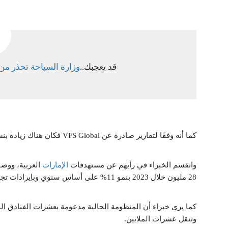
قد يعجبك..
وزارة السياحة تحذر من 
كما أنه وفقًا لتقارير صادرة عن VFS Global فكان هناك زيادة بنسبة 15% في حجم الطلبات على التأشيرة خلال 2023.
وانقسم الخبراء في رأيهم عن مستهدفات
الإمارات
العربية، ووصف
28 مليون خلال 2023 بنمو 11% على أساس سنوي وبإيرادات تجاوزت 43 مليار درهم.
وتنقل عشرات الملايين.