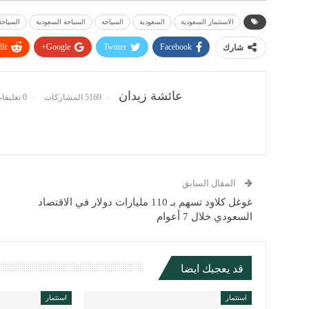
الاستثمار السعودية
السعودية
السياحة
السياحة السعودية
السياحة
It
Google+
Twitter
Facebook
شارك
عائشة زيدان
5169 المشاركات
0 تعليقات
المقال السابق
غوغل كلاود تسهم بـ 110 مليارات دولار في الاقتصاد
السعودي خلال 7 أعوام
قد يعجبك ايضا
استثمار
استثمار