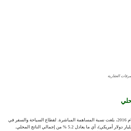
صرفات العقارية
ووفقًا لأحدث تقارير مجلس السياحة والسفر العالمي فإنه في عام 2016، بلغت نسبة المساهمة المباشرة. لقطاع السياحة والسفر في
الناتج المحلي الإجمالي لدولة الإمارات. 68.5 مليار درهم (18.7 مليار دولار أمريكي)، أي ما يعادل 5.2 % من إجمالي الناتج المحلي.