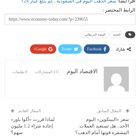
اقرأ أيضًا:
سعر الذهب اليوم في السعودية.. كم يبلغ عيار 24؟
الرابط المختصر :
الفضة
الفضة البريطاني
Google+
Twitter
Facebook
شارك
Pinterest
WhatsApp
ReddIt
البريد الإلكتروني
الاقتصاد اليوم
111 المشاركات
0 تعليقات
المقال السابق
المقال القادم
سعر «البيتكوين» اليوم
لماذا قررت «أكوا باور»
الأحد.. هل تستعيد العملات
إعادة شراء 1.2 مليون
المشفرة قوتها أمام الذهب؟
سهم؟