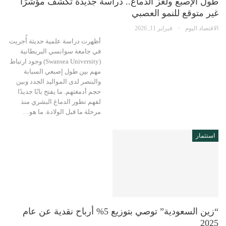
طول الإصبع ولغز الدماغ.. دراسة جديدة تكشف مؤشرًا
غير متوقع للنمو العصبي
الاقتصاد اليوم
فبراير 11, 2026
أظهرت دراسة علمية حديثة أُجريت
في جامعة سوانسي البريطانية
(Swansea University) وجود ارتباط
مهم بين طول إصبعي السبابة
والبنصر لدى المواليد الجدد وبين
حجم أدمغتهم. ما يفتح بابًا جديدًا
لفهم تطور الدماغ البشري منذ
مرحلة ما قبل الولادة. ما هو…
استثمار
“زين السعودية” توصي بتوزيع 5% أرباح نقدية عن عام
2025