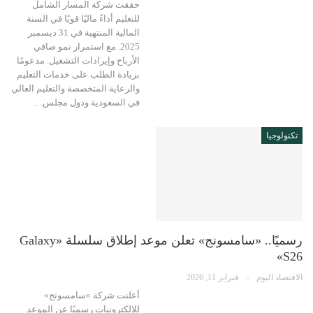
حققت شركة المسار الشامل
للتعليم أداءً ماليًا قويًا في السنة
المالية المنتهية في 31 ديسمبر
2025. مع استمرار نمو صافي
الأرباح وإيرادات التشغيل. مدعومًا
بزيادة الطلب على خدمات التعليم
والرعاية المتخصصة والتعليم العالي
في السعودية ودول مجلس…
تكنولوجيا
رسميًا.. «سامسونج» تعلن موعد إطلاق سلسلة «Galaxy
S26»
الاقتصاد اليوم
فبراير 11, 2026
أعلنت شركة «سامسونج»
للإلكترونيات رسميًا عن الموعد