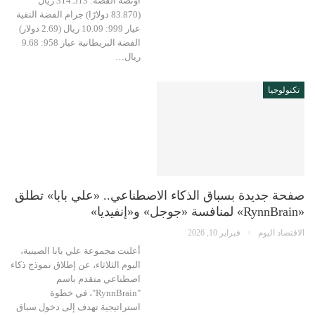
أونصة الفضة: 314.513 ريال
(83.870 دولارًا) جرام الفضة النقية
عيار 999: 10.09 ريال (2.69 دولار)
الفضة البريطانية عيار 958: 9.68
ريال…
تكنولوجيا
صفحة جديدة بسباق الذكاء الاصطناعي.. «علي بابا» تطلق
«RynnBrain» لمنافسة «جوجل» و«إنفيديا»
الاقتصاد اليوم
فبراير 10, 2026
أعلنت مجموعة علي بابا الصينية،
اليوم الثلاثاء، عن إطلاق نموذج ذكاء
اصطناعي متقدم باسم
"RynnBrain"، في خطوة
استراتيجية تهدف إلى دخول سباق