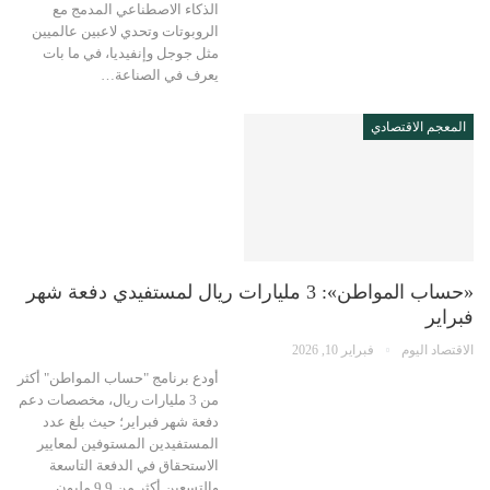
الذكاء الاصطناعي المدمج مع
الروبوتات وتحدي لاعبين عالميين
مثل جوجل وإنفيديا، في ما بات
يعرف في الصناعة…
المعجم الاقتصادي
«حساب المواطن»: 3 مليارات ريال لمستفيدي دفعة شهر
فبراير
الاقتصاد اليوم
فبراير 10, 2026
أودع برنامج "حساب المواطن" أكثر
من 3 مليارات ريال، مخصصات دعم
دفعة شهر فبراير؛ حيث بلغ عدد
المستفيدين المستوفين لمعايير
الاستحقاق في الدفعة التاسعة
والتسعين أكثر من 9.9 مليون