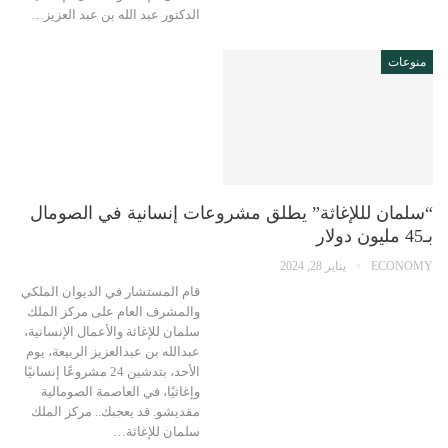
الدكتور عبد الله بن عبد العزيز…
منوعات
“سلمان لللإغاثة” يطلق مشروعات إنسانية في الصومال
بـ45 مليون دولار
ECONOMY
يناير 28, 2024
قام المستشار في الديوان الملكي
والمشرف العام على مركز الملك
سلمان للإغاثة والأعمال الإنسانية،
عبدالله بن عبدالعزيز الربيعة، يوم
الأحد، بتدشين 24 مشروعًا إنسانيًا
وإغاثيًا، في العاصمة الصومالية
مقديشو. قد يعجبك.. مركز الملك
سلمان للإغاثة…