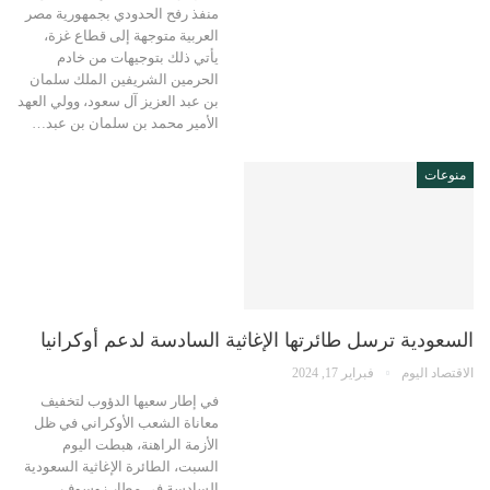
منفذ رفح الحدودي بجمهورية مصر
العربية متوجهة إلى قطاع غزة،
يأتي ذلك بتوجيهات من خادم
الحرمين الشريفين الملك سلمان
بن عبد العزيز آل سعود، وولي العهد
الأمير محمد بن سلمان بن عبد…
منوعات
السعودية ترسل طائرتها الإغاثية السادسة لدعم أوكرانيا
الاقتصاد اليوم
فبراير 17, 2024
في إطار سعيها الدؤوب لتخفيف
معاناة الشعب الأوكراني في ظل
الأزمة الراهنة، هبطت اليوم
السبت، الطائرة الإغاثية السعودية
السادسة في مطار زوسوف