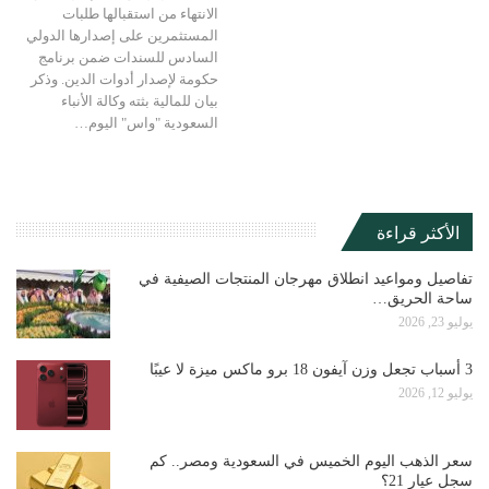
الانتهاء من استقبالها طلبات
المستثمرين على إصدارها الدولي
السادس للسندات ضمن برنامج
حكومة لإصدار أدوات الدين. وذكر
بيان للمالية بثته وكالة الأنباء
السعودية "واس" اليوم…
الأكثر قراءة
تفاصيل ومواعيد انطلاق مهرجان المنتجات الصيفية في
ساحة الحريق…
يوليو 23, 2026
3 أسباب تجعل وزن آيفون 18 برو ماكس ميزة لا عيبًا
يوليو 12, 2026
سعر الذهب اليوم الخميس في السعودية ومصر.. كم
سجل عيار 21؟