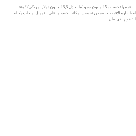
أعلنت الوكالة الفرنسية للتنمية عزمها تخصيص 15 مليون يورو (ما يعادل 16,6 مليون دولار أمريكي) كمنح
بالقارة الأفريقية، بغرض تحسين إمكانية حصولها على التمويل. ونقلت وكالة
لة قولها في بيان…