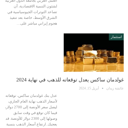
العمل العربي بجامعة الدول العربية
لشئون التنمية الاقتصادية، أن
تصاعد التوترات الجيوسياسية في
الشرق الأوسط، خاصة بعد تنفيذ
هجوم إيراني مباشر على…
استثمار
غولدمان ساكس يعدل توقعاته للذهب في نهاية 2024
عائشة زيدان
أبريل 15, 2024
عدل بنك غولدمان ساكس، توقعاته
لأسعار الذهب نهاية العام الجاري،
ليصل سعر الأونصة إلى 2700 دولار،
فيما كان توقع في وقت سابق
وصولها إلى 2300 دولار للأونصة. قد
يعجبك..ارتفاع أسعار الذهب بنسبة