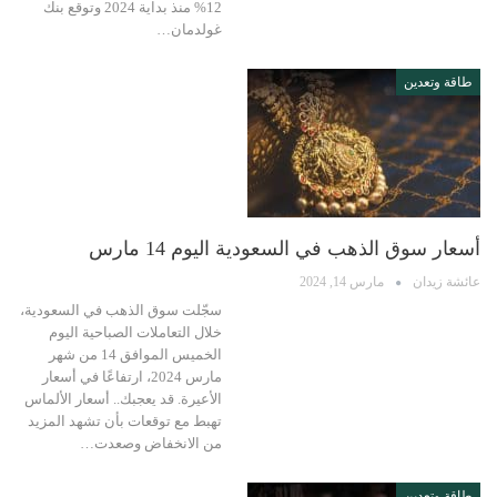
12% منذ بداية 2024 وتوقع بنك
غولدمان…
طاقة وتعدين
أسعار سوق الذهب في السعودية اليوم 14 مارس
عائشة زيدان
مارس 14, 2024
سجّلت سوق الذهب في السعودية،
خلال التعاملات الصباحية اليوم
الخميس الموافق 14 من شهر
مارس 2024، ارتفاعًا في أسعار
الأعيرة. قد يعجبك.. أسعار الألماس
تهبط مع توقعات بأن تشهد المزيد
من الانخفاض وصعدت…
طاقة وتعدين