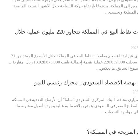
مين إلى المملكة، مدفوعًا بارتفاع حركة السياحة خلال الأشهر التسعة الماضية.
ين للمملكة وبحسب…
البنك المركزي: عمليات نقاط البيع في المملكة تتجاوز 220 مليون عملية خلال
كشف البنك المركزي السعودي عن ارتفاع حجم معاملات نقاط البيع في المملكة خلال الأسبوع الممتد من 21
إلى 27 ديسمبر 2025م. حيث سجلت 220.659.000 عملية بقيمة إجمالية بلغت 13.028.075.000 ريال، مقارنة بـ
ي نهضة الاقتصاد السعودي.. محرك رئيسي للنمو
سياري محافظ البنك المركزي السعودي “ساما” أن الأوضاع النقدية في المملكة
لقطاع المصرفي السعودي يتمتع بملاءة مالية عالية وجودة أصول معتبرة، ما
لى مواجهة التحديات…
ل المربحة في المملكة؟