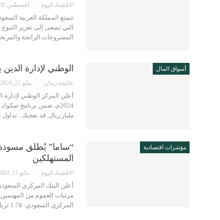
الاقتصاد اليوم
أغسطس 30, 2025
التي تسعى إلى تعزيز التنوع ا
المشروعات الرائجة والمربح
الوطني لإدارة الدين يقفل طرح
أسواق المال
عائشة زيدان
مايو 22, 2024
أعلن المركز الوطني لإدارة ا
مليار ريال. قد يعجبك.. تداول
“ساما” يُطلق مسودة ق
مؤشرات اقتصادية
المستهلكين
الاقتصاد اليوم
مايو 15, 2024
أعلن البنك المركزي السعود
مرئيات العموم من المهتمين و
المركزي السعودي: 1.78 تريليون ريال إجمالي…