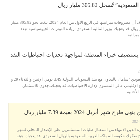
 تُسجل 305.82 مليار ريال
أعلنت وزارة المالية السعودية، أن مصروفات ميزانيتها في الربع الأول من العام 2024، بلغت نحو 305.82 مليار
الإيرادات 293.43 مليار ريال. قد يعجبك..وزير المالية السعودي: زيادة التوترات الجيوسياسية تهدد
 ميزانية…
ستضيف خبراء المنطقة لمواجهة تحديات احتياطيات النقد
يستضيف البنك المركزي السعودي "ساما"، بالتعاون مع بنك التسويات الدولية BIS، يومي الإثنين والثلاثاء 29 و
ع الإقليمي عالي المستوى لإدارة الاحتياطيات. قد يعجبك..جدوى للاستثمار:
الأجنبية…
 شهر أبريل 2024 بقيمة 7.39 مليار ريال
رة الدين الانتهاء من استقبال طلبات المستثمرين على الإصدار المحلي لشهر
ن برنامج صكوك حكومة المملكة العربية السعودية بالريال السعودي. قد يعجبك..هيئة