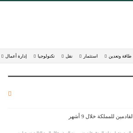
طاقة وتعدين
استثمار
نقل
تكنولوجيا
إدارة أعمال
ادمين للمملكة خلال 9 أشهر
 السعودي لميزان المدفوعات ضمن بند السفر خلال الربع الثالث تسجيل نمو