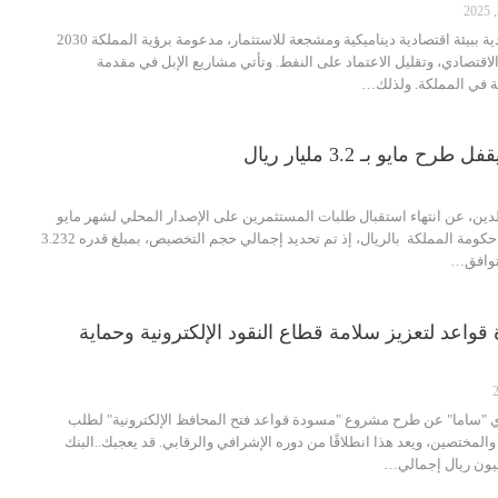
تتمتع المملكة العربية السعودية ببيئة اقتصادية ديناميكية ومشجعة للاستثمار، مدعومة برؤية المملكة 2030
لاقتصادي، وتقليل الاعتماد على النفط. وتأتي مشاريع الإبل في مقدمة
ة في المملكة. ولذلك…
 مايو بـ 3.2 مليار ريال
لدين، عن انتهاء استقبال طلبات المستثمرين على الإصدار المحلي لشهر مايو
2024م، ضمن برنامج صكوك حكومة المملكة بالريال، إذ تم تحديد إجمالي حجم التخصيص، بمبلغ قدره 3.232
 توافق…
واعد لتعزيز سلامة قطاع النقود الإلكترونية وحماية
ي "ساما" عن طرح مشروع "مسودة قواعد فتح المحافظ الإلكترونية" لطلب
المختصين، ويعد هذا انطلاقًا من دوره الإشرافي والرقابي. قد يعجبك..البنك