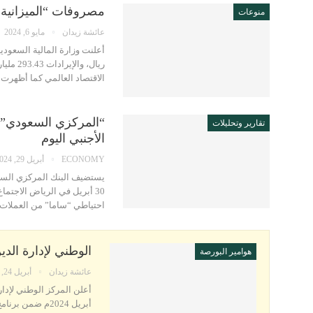
مصروفات “الميزانية السعودية”
منوعات
عائشة زيدان
مايو 6, 2024
ريال، و
الاقتصاد العالمي كما أظهرت
“المركزي السعودي” ي
تقارير وتحليلات
الأجنبي اليوم
ECONOMY
أبريل 29, 2024
30 أبريل في الرياض الاجتما
احتياطي “ساما” من العملات 
الوطني لإدارة الدين ينهي طرح
هوامير البورصة
عائشة زيدان
أبريل 24, 2024
​أعلن المركز الوطني لإدا
أبريل 2024م ضم