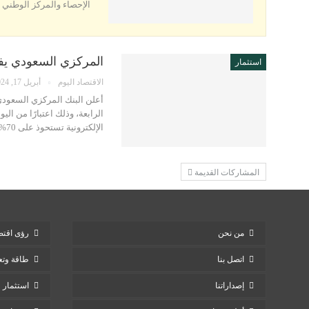
الإحصاء والمركز الوطني 
المركزي السعودي يفت
استثمار
الاقتصاد اليوم
أبريل 17, 2024
أعلن البنك المركزي السعودي
الإلكترونية تستحوذ على 70% من عمليات…
المشاركات القديمة
من نحن
رؤى اقتص
اتصل بنا
طاقة وتع
إصداراتنا
استثمار