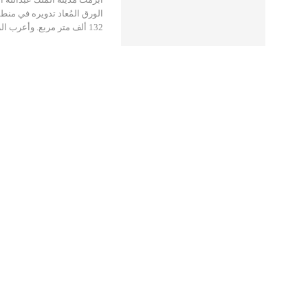
الورق المُعاد تدويره في من
132 ألف متر مربع. وأعرب الرئيس التنفيذي…