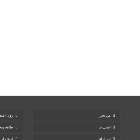
من نحن
رؤى اقتص
اتصل بنا
طاقة وتع
إصداراتنا
استثمار