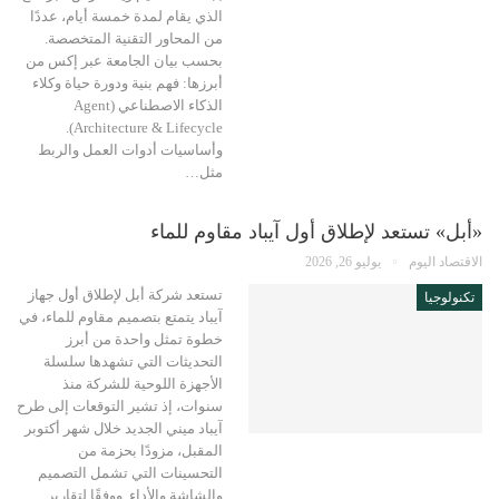
الذي يقام لمدة خمسة أيام، عددًا
من المحاور التقنية المتخصصة.
بحسب بيان الجامعة عبر إكس من
أبرزها: فهم بنية ودورة حياة وكلاء
الذكاء الاصطناعي (Agent
Architecture & Lifecycle).
وأساسيات أدوات العمل والربط
مثل…
«أبل» تستعد لإطلاق أول آيباد مقاوم للماء
الاقتصاد اليوم
يوليو 26, 2026
تستعد شركة أبل لإطلاق أول جهاز
تكنولوجيا
آيباد يتمتع بتصميم مقاوم للماء، في
خطوة تمثل واحدة من أبرز
التحديثات التي تشهدها سلسلة
الأجهزة اللوحية للشركة منذ
سنوات، إذ تشير التوقعات إلى طرح
آيباد ميني الجديد خلال شهر أكتوبر
المقبل، مزودًا بحزمة من
التحسينات التي تشمل التصميم
والشاشة والأداء. ووفقًا لتقارير