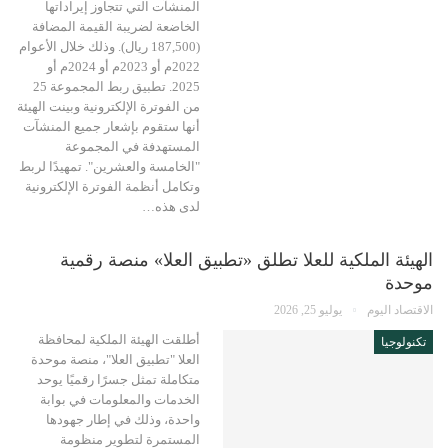
المنشآت التي تتجاوز إيراداتها
الخاضعة لضريبة القيمة المضافة
(187,500 ريال). وذلك خلال الأعوام
2022م أو 2023م أو 2024م أو
2025. تطبيق ربط المجموعة 25
من الفوترة الإلكترونية وبينت الهيئة
أنها ستقوم بإشعار جميع المنشآت
المستهدفة في المجموعة
"الخامسة والعشرين". تمهيدًا لربط
وتكامل أنظمة الفوترة الإلكترونية
لدى هذه…
الهيئة الملكية للعلا تطلق «تطبيق العلا» منصة رقمية
موحدة
الاقتصاد اليوم
يوليو 25, 2026
أطلقت الهيئة الملكية لمحافظة
تكنولوجيا
العلا "تطبيق العلا"، منصة موحدة
متكاملة تمثل جسرًا رقميًا يوحد
الخدمات والمعلومات في بوابة
واحدة، وذلك في إطار جهودها
المستمرة لتطوير منظومة