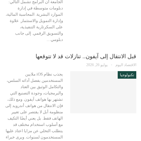
الجامعة أن البرامج تشمل التالي:
دبلومات متوسطة في إدارة
الموارد البشرية. المحاسبة المالية،
وإدارة التمويل والاستثمار. علاوة
على السكرتارية التنفيذية،
والتسويق الرقمي. إلى جانب
دبلومي…
قبل الانتقال إلى آيفون.. تنازلات قد لا تتوقعها
الاقتصاد اليوم
يوليو 26, 2026
يجذب نظام iOS ملايين
تكنولوجيا
المستخدمين بفضل أدائه السلس،
والتكامل الوثيق بين العتاد
والبرمجيات، وجودة التصنيع التي
تشتهر بها هواتف آيفون. ومع ذلك،
فإن الانتقال من هواتف أندرويد إلى
منظومة أبل لا يقتصر على تغيير
الهاتف فقط. بل يعني أيضًا التكيف
مع أسلوب استخدام مختلف قد
يتطلب التخلي عن مزايا اعتاد عليها
المستخدمون لسنوات. ويرى خبراء