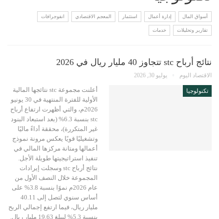
أسواق المال
إدارة أعمال
استثمار
المعجم الاقتصادي
انفوجرافات
تقارير وتحليلات
خدمات
نتائج أرباح stc تتجاوز 40 مليار ريال في 2026
الاقتصاد اليوم
يوليو 30, 2026
أعلنت مجموعة stc نتائجها المالية
تكنولوجيا
الأولية للفترة المنتهية في 30 يونيو
2026م، والتي أظهرت ارتفاع أرباح
stc بنسبة 6.3% (بعد استبعاد البنود
غير المتكررة)، محققة أداءً ماليًا
وتشغيليًا قويًا يعكس مرونة نموذج
أعمالها ومتانة مركزها المالي في
تنفيذ استراتيجيتها طويلة الأجل.
نتائج أرباح stc وسجلت إيرادات
المجموعة خلال النصف الأول من
عام 2026م نموًا بنسبة 3.8% على
أساس سنوي لتصل إلى 40.11
مليار ريال، فيما ارتفع إجمالي الربح
بنسبة 5.3% ليبلغ 19.63 مليار ريال.