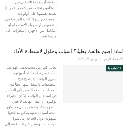
التقنية أن تجربة الانتقال بين
النظامين تختلف من شخص لآخر، إذ
يعتمد تقييمها على أولويات
المستخدم. سواء كانت المرونة في
التخصيص أو سهولة الاستخدام أو
التكامل بين الأجهزة. إشعارات أقل
مرونة يُعد…
لماذا أصبح هاتفك بطيئًا؟ أسباب وحلول لاستعادة الأداء
الاقتصاد اليوم
يوليو 26, 2026
يعاني كثير من مستخدمي الهواتف
تكنولوجيا
الذكية من تراجع أداء أجهزتهم
بمرور الوقت، إذ يصبح فتح
التطبيقات والتنقل بينها أبطأ من
المعتاد، ما يدفع البعض إلى التفكير
في استبدال الهاتف. إلا أن الخبراء
يؤكدون أن بطء الهاتف لا يعني
بالضرورة انتهاء عمره، بل قد يكون
نتيجة أسباب تقنية يمكن معالجتها
بسهولة، دون الحاجة إلى شراء
جهاز جديد. ويشير خبراء التقنية إلى