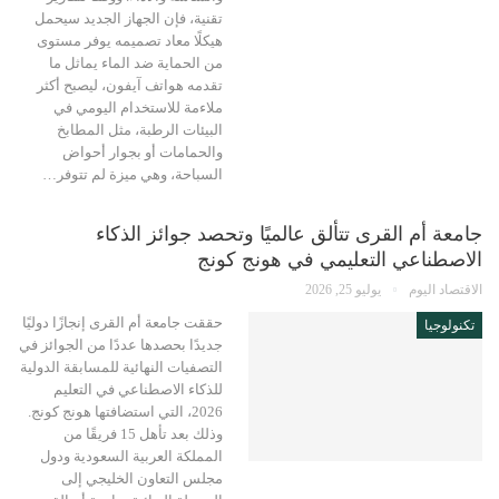
تقنية، فإن الجهاز الجديد سيحمل
هيكلًا معاد تصميمه يوفر مستوى
من الحماية ضد الماء يماثل ما
تقدمه هواتف آيفون، ليصبح أكثر
ملاءمة للاستخدام اليومي في
البيئات الرطبة، مثل المطابخ
والحمامات أو بجوار أحواض
السباحة، وهي ميزة لم تتوفر…
جامعة أم القرى تتألق عالميًا وتحصد جوائز الذكاء
الاصطناعي التعليمي في هونج كونج
الاقتصاد اليوم
يوليو 25, 2026
حققت جامعة أم القرى إنجازًا دوليًا
تكنولوجيا
جديدًا بحصدها عددًا من الجوائز في
التصفيات النهائية للمسابقة الدولية
للذكاء الاصطناعي في التعليم
2026، التي استضافتها هونج كونج.
وذلك بعد تأهل 15 فريقًا من
المملكة العربية السعودية ودول
مجلس التعاون الخليجي إلى