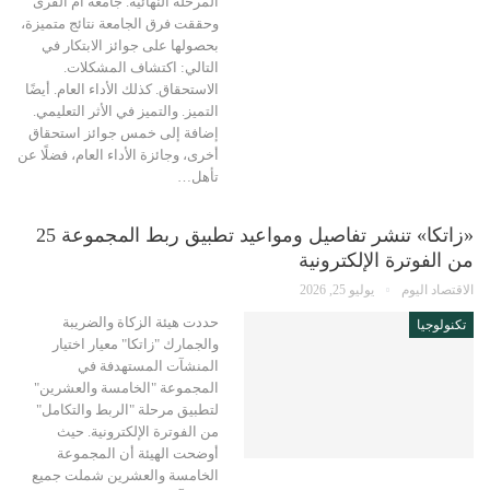
المرحلة النهائية. جامعة أم القرى
وحققت فرق الجامعة نتائج متميزة،
بحصولها على جوائز الابتكار في
التالي: اكتشاف المشكلات.
الاستحقاق. كذلك الأداء العام. أيضًا
التميز. والتميز في الأثر التعليمي.
إضافة إلى خمس جوائز استحقاق
أخرى، وجائزة الأداء العام، فضلًا عن
تأهل…
«زاتكا» تنشر تفاصيل ومواعيد تطبيق ربط المجموعة 25
من الفوترة الإلكترونية
الاقتصاد اليوم
يوليو 25, 2026
حددت هيئة الزكاة والضريبة
تكنولوجيا
والجمارك "زاتكا" معيار اختيار
المنشآت المستهدفة في
المجموعة "الخامسة والعشرين"
لتطبيق مرحلة "الربط والتكامل"
من الفوترة الإلكترونية. حيث
أوضحت الهيئة أن المجموعة
الخامسة والعشرين شملت جميع