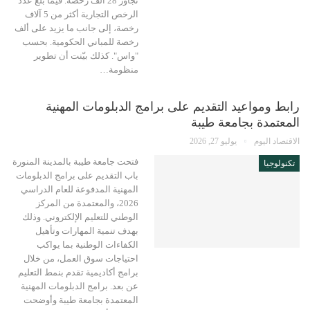
تجاوز 28 ألف رخصة. فيما بلغ عدد
الرخص التجارية أكثر من 5 آلاف
رخصة، إلى جانب ما يزيد على ألف
رخصة للمباني الحكومية. بحسب
"واس". كذلك بيّنت أن تطوير
منظومة…
رابط ومواعيد التقديم على برامج الدبلومات المهنية
المعتمدة بجامعة طيبة
الاقتصاد اليوم
يوليو 27, 2026
فتحت جامعة طيبة بالمدينة المنورة
تكنولوجيا
باب التقديم على برامج الدبلومات
المهنية المدفوعة للعام الدراسي
2026، والمعتمدة من المركز
الوطني للتعليم الإلكتروني. وذلك
بهدف تنمية المهارات وتأهيل
الكفاءات الوطنية بما يواكب
احتياجات سوق العمل، من خلال
برامج أكاديمية تقدم بنمط التعليم
عن بعد. برامج الدبلومات المهنية
المعتمدة بجامعة طيبة وأوضحت