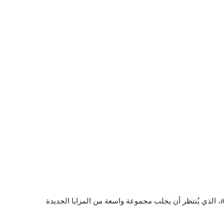
يترقب مستخدمو هواتف آيفون الإعلان الرسمي عن نظام iOS 27، الذي يُنتظر أن يجلب مجموعة واسعة من المزايا الجديدة