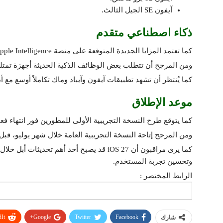
آيفون SE الجيل الثالث.
ذكاء اصطناعي متقدم
كما تعتمد المزايا الجديدة المتوقعة على منصة Apple Intelligence التي تمثل ركيزة استراتيجية أبل في مجال الذكاء الاصطناعي.
ومن المرجح أن تتطلب بعض الوظائف الذكية الحديثة أجهزة تمتل
كما يُنتظر أن تشهد تطبيقات آيفون وآيباد وماك تكاملاً أوسع مع أ
موعد الإطلاق
كما يتوقع طرح النسخة التجريبية الأولى للمطورين فور انتهاء فعاليات مؤتمر 026
ومن المرجح إتاحة النسخة التجريبية العامة خلال شهر يوليو، قب
كما يرى مراقبون أن iOS 27 قد يصبح أحد أهم ت
وتحسين تجربة المستخدم.
الرابط المختصر :
It
Google+
Twitter
Facebook
شارك