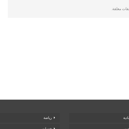
يقات مغلقة.
دية
رياضة
دين
خدمات