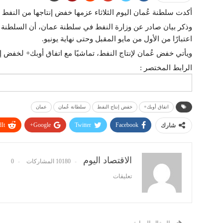
أكدت سلطنة عُمان اليوم الثلاثاء عزمها خفض إنتاجها من النفط بمعدّل 200 ألف برميل يوميًا، بداية من ال
اعتبارًا من الأول من مايو المقبل وحتى نهاية يونيو.
ويأتي خفض عُمان لإنتاج النفط، تماشيًا مع اتفاق أوبك+ لخفض إن
الرابط المختصر :
اتفاق أوبك+
خفض إنتاج النفط
سلطانة عُمان
عمان
It
Google+
Twitter
Facebook
شارك
الاقتصاد اليوم
10180 المشاركات
0
تعليقات