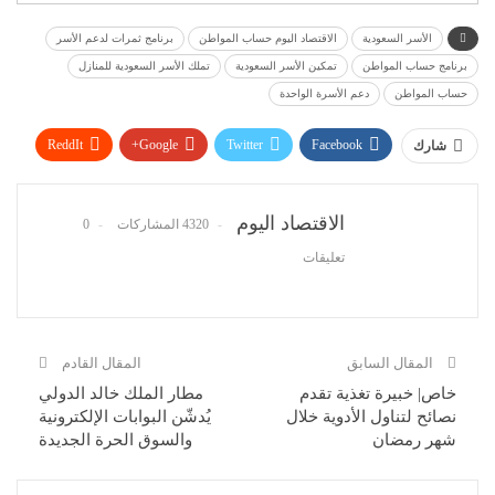
الأسر السعودية
الاقتصاد اليوم حساب المواطن
برنامج ثمرات لدعم الأسر
برنامج حساب المواطن
تمكين الأسر السعودية
تملك الأسر السعودية للمنازل
حساب المواطن
دعم الأسرة الواحدة
ReddIt
Google+
Twitter
Facebook
شارك
WhatsApp
Pinterest
البريد الإلكتروني
الاقتصاد اليوم
4320 المشاركات
0
تعليقات
المقال السابق
المقال القادم
خاص| خبيرة تغذية تقدم
مطار الملك خالد الدولي
نصائح لتناول الأدوية خلال
يُدشّن البوابات الإلكترونية
شهر رمضان
والسوق الحرة الجديدة