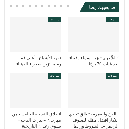
قد يعجبك ايضا
منوعات
منوعات
“الشِّعرى” يزين سماء رفحاء
نفود الأشياخ.. أعلى قمة
بعد غياب 70 يومًا
رملية تزين صحراء الدهناء
منوعات
منوعات
«الحج والعمرة» تطلق تحدي
انطلاق النسخة الخامسة من
ابتكار أفضل مظلة لضيوف
مهرجان «خيرات الباحة»
الرحمن».. الشروط ورابط
بسوق رغدان التاريخية