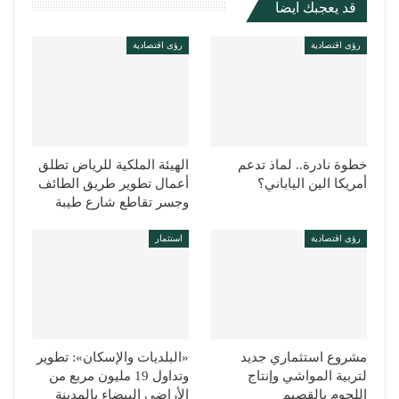
قد يعجبك ايضا
رؤى اقتصادية
رؤى اقتصادية
خطوة نادرة.. لماذ تدعم
الهيئة الملكية للرياض تطلق
أمريكا الين الياباني؟
أعمال تطوير طريق الطائف
وجسر تقاطع شارع طيبة
رؤى اقتصادية
استثمار
مشروع استثماري جديد
«البلديات والإسكان»: تطوير
لتربية المواشي وإنتاج
وتداول 19 مليون مربع من
اللحوم بالقصيم
الأراضي البيضاء بالمدينة