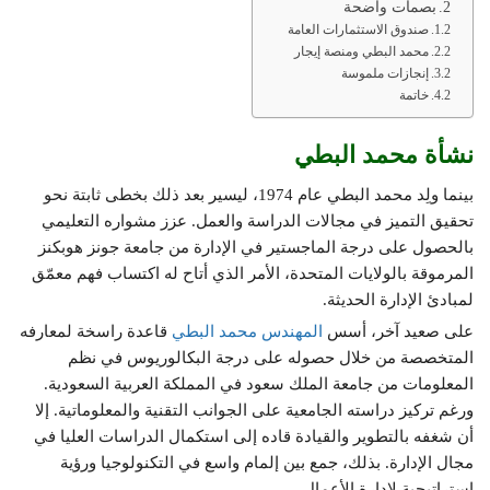
بصمات واضحة
صندوق الاستثمارات العامة
محمد البطي ومنصة إيجار
إنجازات ملموسة
خاتمة
نشأة محمد البطي
بينما ولِد محمد البطي عام 1974، ليسير بعد ذلك بخطى ثابتة نحو
تحقيق التميز في مجالات الدراسة والعمل. عزز مشواره التعليمي
بالحصول على درجة الماجستير في الإدارة من جامعة جونز هوبكنز
المرموقة بالولايات المتحدة، الأمر الذي أتاح له اكتساب فهم معمّق
لمبادئ الإدارة الحديثة.
على صعيد آخر، أسس
المهندس محمد البطي
قاعدة راسخة لمعارفه
المتخصصة من خلال حصوله على درجة البكالوريوس في نظم
المعلومات من جامعة الملك سعود في المملكة العربية السعودية.
ورغم تركيز دراسته الجامعية على الجوانب التقنية والمعلوماتية. إلا
أن شغفه بالتطوير والقيادة قاده إلى استكمال الدراسات العليا في
مجال الإدارة. بذلك، جمع بين إلمام واسع في التكنولوجيا ورؤية
استراتيجية لإدارة الأعمال.