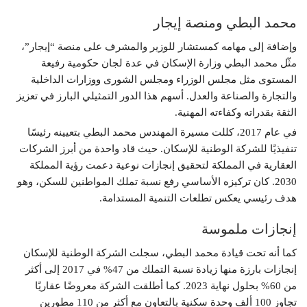
محمد البطي ومنصة إيجار
وإضافة إلى مهامه كمستشار للوزير والمشرف على منصة “إيجار”،
مثّل محمد البطي وزارة الإسكان في عدة لجان حكومية رفيعة
المستوى مثل مجلس الوزراء ومجلس الشورى ووزارات الداخلية
والتجارة والصناعة والعدل. أسهم هذا الدور التمثيلي البارز في تعزيز
الثقة بقدراته وكفاءته المهنية.
في عام 2017، كللت مسيرة المهندس محمد البطي بتعيينه رئيسًا
تنفيذيًا للشركة الوطنية للإسكان. حيث قاد واحدة من أبرز الشركات
العقارية في المملكة لتحقيق إنجازات نوعية دعمت رؤية المملكة
2030. كان تركيزه الأساسي رفع نسبة تملك المواطنين للسكن، وهو
هدف رئيسي يعكس تطلعات التنمية المستدامة.
إنجازات ملموسة
كما أنه تحت قيادة محمد البطي، سجلت الشركة الوطنية للإسكان
إنجازات بارزة منها زيادة نسبة التملك من 47% في 2017 إلى أكثر
من 60% بحلول نهاية 2023. كما أطلقت الشركة معروضًا عقاريًا
تجاوز 100 ألف وحدة سكنية بالتعاون مع أكثر من 110 مطورين