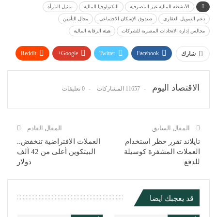
الأنشطة المالية غير المصرفية
التكنولوجيا المالية
تمثيل المرأة
دعم التمويل العقاري
صندوق الإسكان الاجتماعي
مجال التأمين
مجالس إدارة الاتحادات المصرية للشركات
هيئة الرقابة المالية
ReddIt
Google+
Twitter
Facebook
شارك
WhatsApp
Pinterest
البريد الإلكتروني
الاقتصاد اليوم
11657 المشاركات
0 تعليقات
المقال السابق
المقال القادم
تايلاند تقرر حظر استخدام
العملات الافتراضية تنخفض..
العملات المشفرة كوسيلة
البيتكوين أعلى من 42 ألف
للدفع
دولار
قد يعجبك ايضا