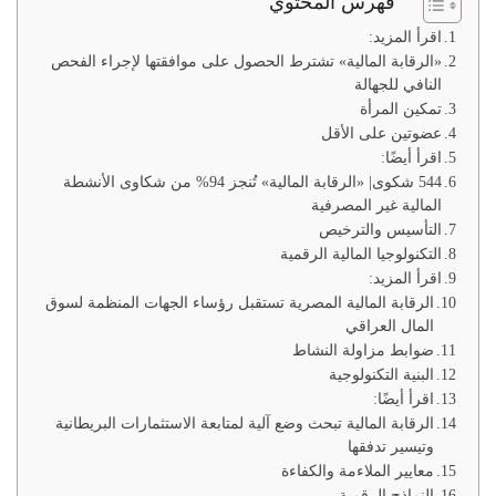
فهرس المحتوي
اقرأ المزيد:
«الرقابة المالية» تشترط الحصول على موافقتها لإجراء الفحص
النافي للجهالة
تمكين المرأة
عضوتين على الأقل
اقرأ أيضًا:
544 شكوى| «الرقابة المالية» تُنجز 94% من شكاوى الأنشطة
المالية غير المصرفية
التأسيس والترخيص
التكنولوجيا المالية الرقمية
اقرأ المزيد:
الرقابة المالية المصرية تستقبل رؤساء الجهات المنظمة لسوق
المال العراقي
ضوابط مزاولة النشاط
البنية التكنولوجية
اقرأ أيضًا:
الرقابة المالية تبحث وضع آلية لمتابعة الاستثمارات البريطانية
وتيسير تدفقها
معايير الملاءمة والكفاءة
النماذج الرقمية