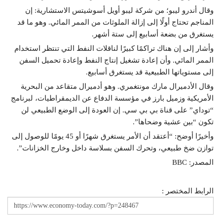
وقال أندرو ليبو؛ من شركة ليبو أويل أسوشيتس الاستشارية: إن
المناجم تحتاج أولًا إلى إزالة الملوثات من الممر المائي. وهو ما قد
يستغرق من بضعة أسابيع إلى ستة أشهر.
وأشار إلى إن هناك تراكمًا كبيرًا لناقلات النفط التي تنتظر استخدام
الممر المائي. وأن إعادة تشغيل إنتاج النفط وإعادة تحميل السفن
إلى مستوياتها الطبيعية قد يستغرق أسابيع.
وقال الأدميرال مارك مونتغمري. وهو أدميرال متقاعد من البحرية
الأمريكية وزميل بارز في مؤسسة الدفاع عن الديمقراطيات، لبرنامج
“توداي” على قناة بي بي سي. إن العودة إلى الوضع الطبيعي لن
تكون “بين عشية وضحاها”.
وأخيرًا أوضح: “أعتقد أن الأمر يستغرق شهرًا أو 45 يومًا للوصول إلى
توازن ضخ طبيعي، وتحرك السفن بسلاسة داخل وخارج الخزانات”.
المصدر: BBC
الرابط المختصر :