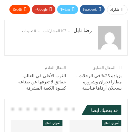
ReddIt
Google+
Twitter
Facebook
شارك
WhatsApp
Pinterest
البريد الإلكتروني
رضا نايل
107 المشاركات
0 تعليقات
المقال السابق
المقال القادم
بزيادة 25% في الرحلات..
الثوب الأغلى في العالم..
مطارا نجران وشرورة
حقائق لا تعرفها عن صناعة
يسجلان أرقامًا قياسية
كسوة الكعبة المشرفة
قد يعجبك ايضا
أسواق المال
أسواق المال