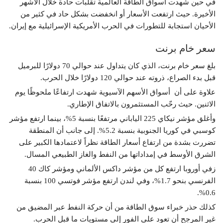
في حين شهدت أسواق الطاقة العالمية تقلبات حادة خلال الأشهر
الأخيرة. حيث ارتفعت الأسعار أو انخفضت بشكل حاد في كثير من
الأحيان استجابة للتطورات في الحرب الأمريكية الإسرائيلية مع إيران.
سعر خام برنت
بلغ سعر خام برنت، الذي كان يتداول عند حوالي 70 دولارًا للبرميل
قبل بدء الصراع، ذروته عند حوالي 120 دولارًا خلال الحرب.
علاوة على أن أسواق الأسهم الآسيوية شهدت ارتفاعًا ملحوظًا يوم
الاثنين. حيث رحّب المستثمرون بالاتفاق الإطاري.
وأغلق مؤشر نيكاي 225 الياباني مرتفعًا بنسبة 5%، بينما ارتفع مؤشر
كوسبي في كوريا الجنوبية بنسبة 5.2%. إلى جانب أن المنطقة
تضررت بشدة من ارتفاع أسعار الطاقة نظراً لاعتمادها الكبير على
الشرق الأوسط في إمداداتها من النفط والغاز الطبيعي المسال.
زفي أوروبا ارتفع كل من مؤشر داكس الألماني ومؤشر كاك 40
الفرنسي بنحو 1.7%، وفي لندن ارتفع مؤشر فوتسي 100 بنسبة
0.6%.
كذلك حذر خبراء سوق الطاقة من أن حركة النفط عبر المضيق من
غير المرجح أن تعود على الفور إلى مستويات ما قبل الحرب.