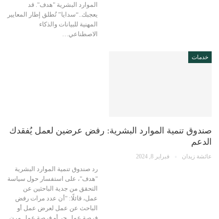
الموارد البشرية "هدف". قد
يعجبك..“سدايا” تُطلق إطار المعايير
المهنية للبيانات والذكاء
الاصطناعي…
خدمات
صندوق تنمية الموارد البشرية: رفض عرضين لعمل يُفقدك
الدعم
عائشة زيدان
فبراير 8, 2024
رد صندوق تنمية الموارد البشرية
"هدف"، على استفسار حول سياسة
التحقق من جدية الباحثين عن
عمل، قائلًا: "أن عدد مرات رفض
الباحث عن عمل لعرض عمل أو
فرصة عمل حر أو فرصة عمل مرن