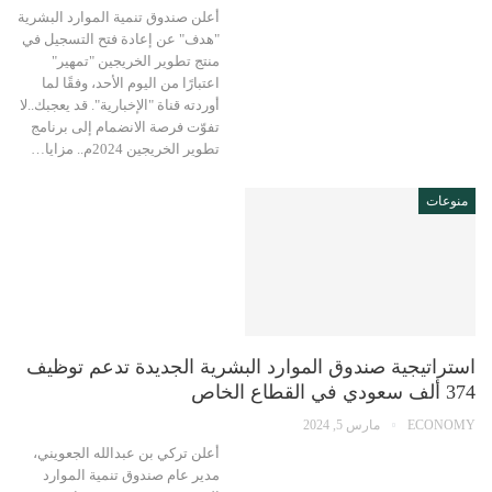
أعلن صندوق تنمية الموارد البشرية
"هدف" عن إعادة فتح التسجيل في
منتج تطوير الخريجين "تمهير"
اعتبارًا من اليوم الأحد، وفقًا لما
أوردته قناة "الإخبارية". قد يعجبك..لا
تفوّت فرصة الانضمام إلى برنامج
تطوير الخريجين 2024م.. مزايا…
منوعات
استراتيجية صندوق الموارد البشرية الجديدة تدعم توظيف
374 ألف سعودي في القطاع الخاص
ECONOMY
مارس 5, 2024
أعلن تركي بن عبدالله الجعويني،
مدير عام صندوق تنمية الموارد