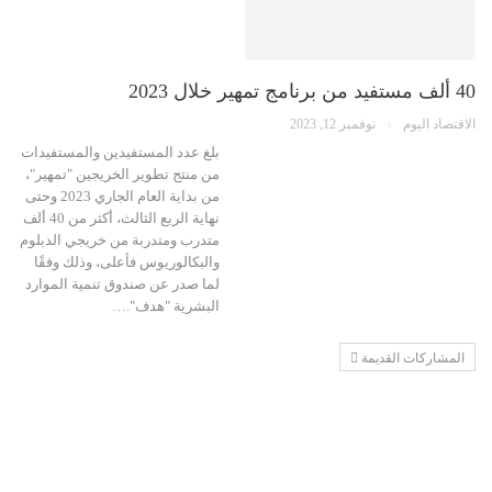
40 ألف مستفيد من برنامج تمهير خلال 2023
الاقتصاد اليوم
نوفمبر 12, 2023
بلغ عدد المستفيدين والمستفيدات
من منتج تطوير الخريجين "تمهير"،
من بداية العام الجاري 2023 وحتى
نهاية الربع الثالث، أكثر من 40 ألف
متدرب ومتدربة من خريجي الدبلوم
والبكالوريوس فأعلى، وذلك وفقًا
لما صدر عن صندوق تنمية الموارد
البشرية "هدف".…
المشاركات القديمة