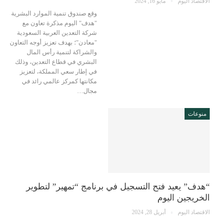
الاقتصاد اليوم
مايو 16, 2024
وقع صندوق تنمية الموارد البشرية
"هدف" اليوم مذكرة تعاون مع
شركة التعدين العربية السعودية
"معادن"؛ بهدف تعزيز أوجه التعاون
والشراكة لتنمية رأس المال
البشري في قطاع التعدين، وذلك
في إطار سعي المملكة، لتعزيز
مكانتها كمركز عالمي رائد في
مجال…
منوعات
“هدف” يعيد فتح التسجيل في برنامج “تمهير” لتطوير
الخريجين اليوم
الاقتصاد اليوم
أبريل 28, 2024