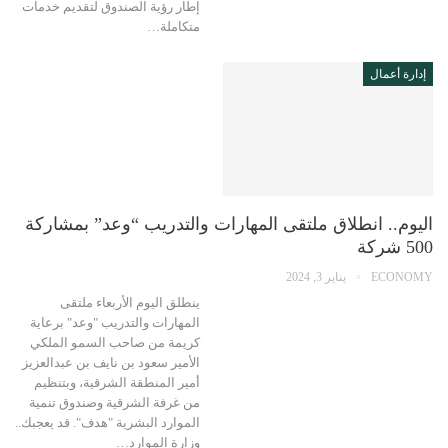
إطار رؤية الصندوق لتقديم خدمات
متكاملة…
إدارة أعمال
اليوم.. انطلاق ملتقى المهارات والتدريب “وعد” بمشاركة
500 شركة
ECONOMY
يناير 3, 2024
ينطلق اليوم الأربعاء ملتقى
المهارات والتدريب "وعد" برعاية
كريمة من صاحب السمو الملكي
الأمير سعود بن نايف بن عبدالعزيز
أمير المنطقة الشرقية، وبتنظيم
من غرفة الشرقية وصندوق تنمية
الموارد البشرية "هدف". قد يعجبك..
وزارة الموارد…