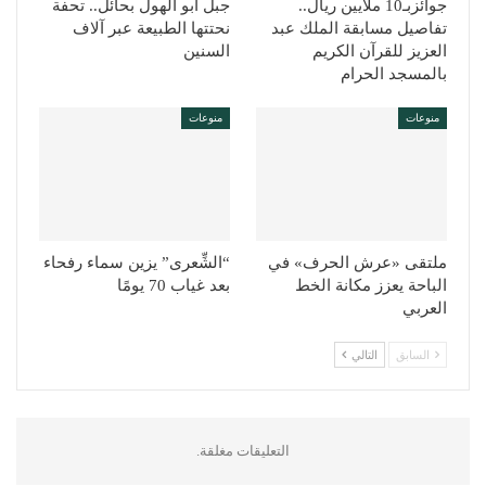
جوائزبـ10 ملايين ريال..
جبل أبو الهول بحائل.. تحفة
تفاصيل مسابقة الملك عبد
نحتتها الطبيعة عبر آلاف
العزيز للقرآن الكريم
السنين
بالمسجد الحرام
منوعات
منوعات
ملتقى «عرش الحرف» في
“الشِّعرى” يزين سماء رفحاء
الباحة يعزز مكانة الخط
بعد غياب 70 يومًا
العربي
السابق
التالي
التعليقات مغلقة.