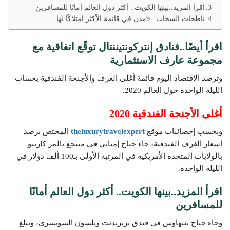
اقرأ المزيد..بينها الكويت.. أكثر دول العالم أمانًا للمسافرين
ناطحات السحاب.. 9مدن في قائمة الأكثر امتلاكًا لها
اقرأ أيضًا..
فنادق إنتركونتيننتال توقّع اتفاقية مع
مجموعة عارف الاستثمارية
وترصد الاقتصاد اليوم قائمة أغلى الغرف والأجنحة الفندقية بحساب
الليلة الواحدة حول العالم 2020.
أغلى الأجنحة الفندقية 2020
وبحسب إحصائيات موقع
theluxurytravelexpert
المختص برصد
أسعار الغرف الفندقية، جاء جناح إمباثي في منتجع بالمز كازينو
بالولايات المتحدة الأمريكية في المرتبة الأولى بـ100 ألف دولار في
الليلة الواحدة.
اقرأ المزيد..
بينها الكويت.. أكثر دول العالم أمانًا
للمسافرين
وجاء جناح بنتهاوس في فندق بريزيدنت ويلسون السويسري، وتبلغ