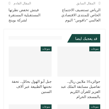
المقال السابق
المقال القادم
الرياض تستضيف الاجتماع
فيتش تخفض نظرتها
الخاص للمنتدى الاقتصادي
المستقبلية المستقرة
العالمي “دافوس” اليوم
لشركة بوينج
قد يعجبك ايضا
منوعات
منوعات
جوائزبـ10 ملايين ريال..
جبل أبو الهول بحائل.. تحفة
تفاصيل مسابقة الملك عبد
نحتتها الطبيعة عبر آلاف
العزيز للقرآن الكريم
السنين
بالمسجد الحرام
منوعات
منوعات