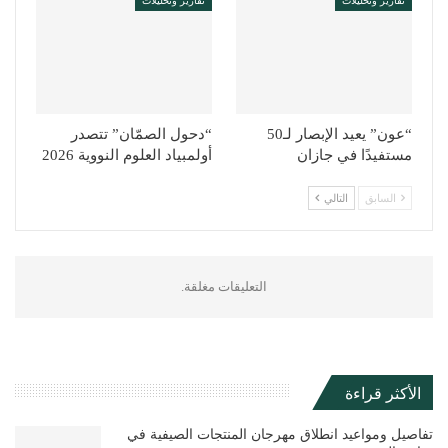
تقارير وتحليلات
تقارير وتحليلات
“عون” يعيد الإبصار لـ50
“دحول الصمّان” تتصدر
مستفيدًا في جازان
أولمبياد العلوم النووية 2026
السابق
التالي
التعليقات مغلقة.
الأكثر قراءة
تفاصيل ومواعيد انطلاق مهرجان المنتجات الصيفية في