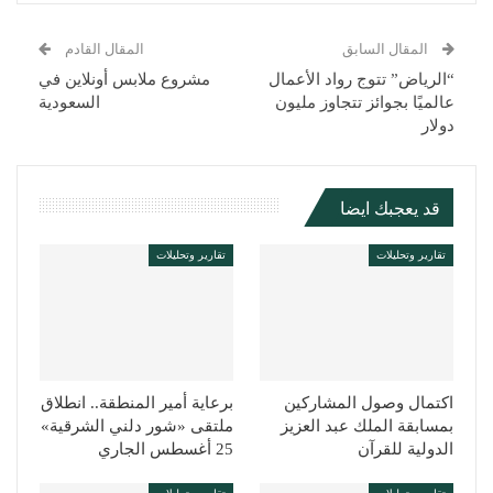
المقال السابق
المقال القادم
“الرياض” تتوج رواد الأعمال
مشروع ملابس أونلاين في
عالميًا بجوائز تتجاوز مليون
السعودية
دولار
قد يعجبك ايضا
تقارير وتحليلات
تقارير وتحليلات
اكتمال وصول المشاركين
برعاية أمير المنطقة.. انطلاق
بمسابقة الملك عبد العزيز
ملتقى «شور دلني الشرقية»
الدولية للقرآن
25 أغسطس الجاري