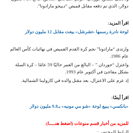
دولار، الذي تم دفعه مقابل قميص “دييجو مارادونا”.
اقرأ المزيد:
لوحة نادرة رسمها «تشرشل» بيعت مقابل 12 مليون دولار
وارتدى “مارادونا” نجم كرة القدم القميص في نهائيات كأس العالم
عام 1986.
واعتزل “جوردان ” – البالغ من العمر حاليًا 59 عامًا – كرة السلة
بشكل مفاجئ في أكتوبر عام 1993.
إذ عزم على الاعتزال، بعد مقتل والده في كارولينا الشمالية.
اقرأ أيضًا:
«بانكسي» يبيع لوحة «شو مي مونيه» بـ9.8 مليون دولار
للمزيد من أخبار قسم منوعات (اضغط هنـــــا).
الرابط المختصر :