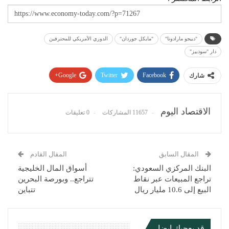
"دييجو مارادونا"
"مايكل جوردان"
الدوري الأمريكي للمحترفين
دار "سوذبيز"
Google+
Twitter
Facebook
شارك
Pinterest
WhatsApp
ReddIt
البريد الإلكتروني
الاقتصاد اليوم
11657 المشاركات
0 تعليقات
المقال السابق
المقال القادم
البنك المركزي السعودي:
أسواق المال الخليجية
تراجع المبيعات عبر نقاط
تتراجع.. وبورصة البحرين
البيع إلى 10.6 مليار ريال
تتباين
قد يعجبك ايضا