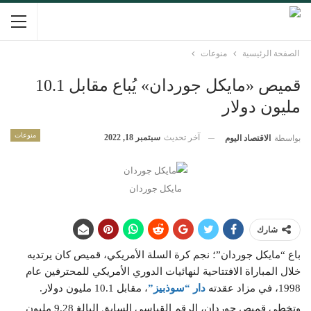
الصفحة الرئيسية
منوعات
قميص «مايكل جوردان» يُباع مقابل 10.1
مليون دولار
منوعات
آخر تحديث
سبتمبر 18, 2022
بواسطة
الاقتصاد اليوم
مايكل جوردان
شارك
باع “مايكل جوردان”؛ نجم كرة السلة الأمريكي، قميص كان يرتديه
خلال المباراة الافتتاحية لنهائيات الدوري الأمريكي للمحترفين عام
1998، في مزاد عقدته
دار “سوذبيز”
، مقابل 10.1 مليون دولار.
وتخطى قميص جوردان، الرقم القياسي السابق البالغ 9.28 مليون