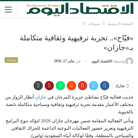
الصفحة الرئيسية
منوعات
«فيّاح».. تجربة ترفيهية وثقافية متكاملة
بـ«جازان»
منوعات
في
يناير 17, 2026
بواسطة
الاقتصاد اليوم
شارك
جذبت فعالية فيّاح بشاطئ جزيرة المرجان في
جازان
أنظار الزوار من
مختلف الأعمار مقدمة تجربة ترفيهية وثقافية وسياحية متكاملة نابضة
بالحيوية.
وتأتي الفعالية المقامة ضمن مهرجان جازان 2026 لتؤكد تنوع البرامج
الترفيهية وتعزيز حضور الفعاليات النوعية الداعمة للحراك الثقافي
والسياحي بالمنطقة، وفقًا لوكالة أنباء السعودية (واس).