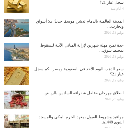
سجل عيار 21؟
4 أيام منذ
المدينة العالمية بالدمام تدشن موسمًا جديدًا بـ5 أسواق
وتجارب…
يوليو 13, 2026
جدة تمنح مهلة شهرين لإزالة المباني الآيلة للسقوط
بمحيط سوق…
يوليو 18, 2026
سعر الذهب اليوم الأحد في السعودية ومصر.. كم سجل
عيار 21؟
يوليو 12, 2026
انطلاق مهرجان «فلفل شقراء» السادس بالرياض
يوليو 23, 2026
مواعيد وشروط القبول بمعهد الحرم المكي والمسجد
النبوي 1448هـ