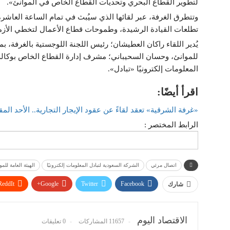
لتطوير القطاع البحري وتحديات القطاع الخاص في الموانئ».
وتتطرق الغرفة، عبر لقائها الذي سيُبث في تمام الساعة العاشرة 
تطلعات القيادة الرشيدة، وطموحات قطاع الأعمال لتخطي الأزمة 
يُدير اللقاء راكان العطيشان؛ رئيس اللجنة اللوجستية بالغرفة، بم
للموانئ، وحسان السحيباني؛ مشرف إدارة القطاع الخاص بوكالة ت
المعلومات إلكترونيًا «تبادل».
اقرأ أيضًا:
«غرفة الشرقية» تعقد لقاءً عن عقود الإيجار التجارية.. الأحد المق
الرابط المختصر :
اتصال مرئي
الشركة السعودية لتبادل المعلومات إلكترونيًا
الهيئة العامة للمو
ReddIt
Google+
Twitter
Facebook
شارك
الاقتصاد اليوم
11657 المشاركات
0 تعليقات