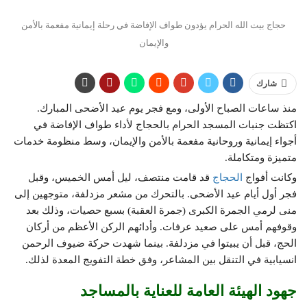
حجاج بيت الله الحرام يؤدون طواف الإفاضة في رحلة إيمانية مفعمة بالأمن
والإيمان
شارك
منذ ساعات الصباح الأولى، ومع فجر يوم عيد الأضحى المبارك.
اكتظت جنبات المسجد الحرام بالحجاج لأداء طواف الإفاضة في
أجواء إيمانية وروحانية مفعمة بالأمن والإيمان، وسط منظومة خدمات
متميزة ومتكاملة.
وكانت أفواج
الحجاج
قد قامت منتصف، ليل أمس الخميس، وقبل
فجر أول أيام عيد الأضحى. بالتحرك من مشعر مزدلفة، متوجهين إلى
منى لرمي الجمرة الكبرى (جمرة العقبة) بسبع حصيات، وذلك بعد
وقوفهم أمس على صعيد عرفات. وأدائهم الركن الأعظم من أركان
الحج، قبل أن يبيتوا في مزدلفة. بينما شهدت حركة ضيوف الرحمن
انسيابية في التنقل بين المشاعر، وفق خطة التفويج المعدة لذلك.
جهود الهيئة العامة للعناية بالمساجد