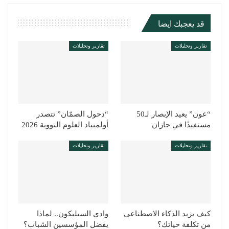
قد يعجبك ايضا
تقارير وتحليلات
تقارير وتحليلات
“عون” يعيد الإبصار لـ50
“دحول الصمّان” تتصدر
مستفيدًا في جازان
أولمبياد العلوم النووية 2026
تقارير وتحليلات
تقارير وتحليلات
كيف يزيد الذكاء الاصطناعي
وادي السيليكون.. لماذا
من تكلفة حياتك؟
يفضل المؤسسين الشباب؟