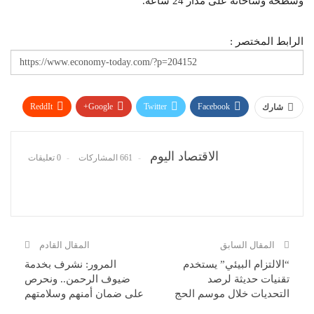
وسطحه وساحاته على مدار 24 ساعة.
الرابط المختصر :
ReddIt
Google+
Twitter
Facebook
شارك
WhatsApp
Pinterest
البريد الإلكتروني
الاقتصاد اليوم
661 المشاركات
0 تعليقات
المقال السابق
المقال القادم
“الالتزام البيئي” يستخدم
المرور: نشرف بخدمة
تقنيات حديثة لرصد
ضيوف الرحمن.. ونحرص
التحديات خلال موسم الحج
على ضمان أمنهم وسلامتهم