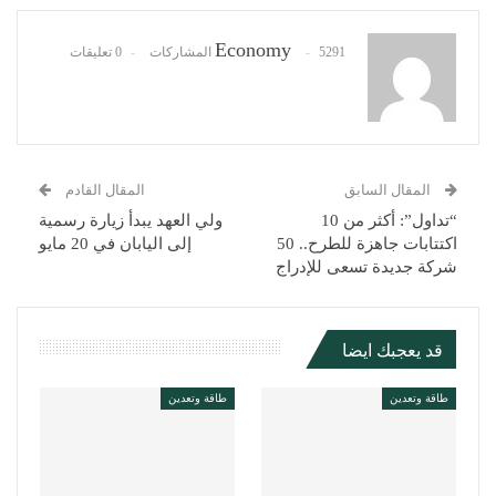
Pinterest
WhatsApp
ReddIt
البريد الإلكتروني
Economy
5291 المشاركات
0 تعليقات
المقال السابق
المقال القادم
“تداول”: أكثر من 10
ولي العهد يبدأ زيارة رسمية
اكتتابات جاهزة للطرح.. 50
إلى اليابان في 20 مايو
شركة جديدة تسعى للإدراج
قد يعجبك ايضا
طاقة وتعدين
طاقة وتعدين