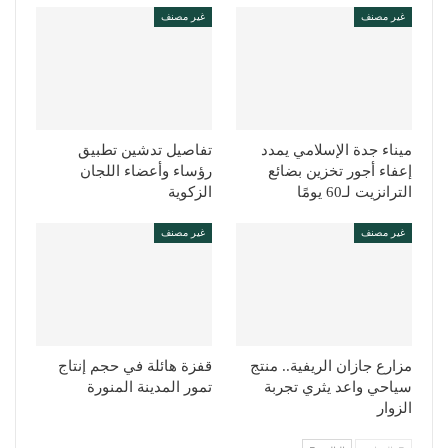
غير مصنف
غير مصنف
ميناء جدة الإسلامي يمدد
تفاصيل تدشين تطبيق
إعفاء أجور تخزين بضائع
رؤساء وأعضاء اللجان
الترانزيت لـ60 يومًا
الزكوية
غير مصنف
غير مصنف
مزارع جازان الريفية.. منتج
قفزة هائلة في حجم إنتاج
سياحي واعد يثري تجربة
تمور المدينة المنورة
الزوار