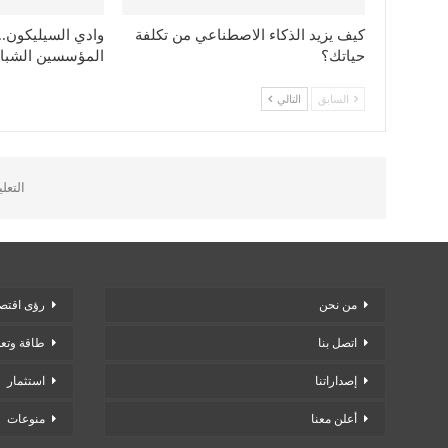
كيف يزيد الذكاء الاصطناعي من تكلفة
وادي السيليكون..
حياتك؟
المؤسسين الشبا
السابق
التالي
التعل
من نحن
رؤى اقتصا
اتصل بنا
طاقة وتع
إصداراتنا
استثمار
أعلن معنا
منوعات