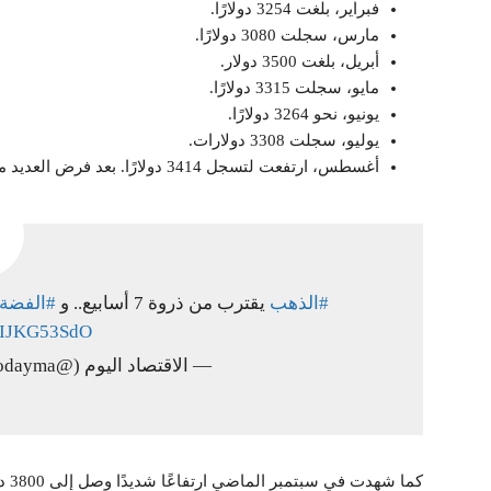
فبراير، بلغت 3254 دولارًا.
مارس، سجلت 3080 دولارًا.
أبريل، بلغت 3500 دولار.
مايو، سجلت 3315 دولارًا.
يونيو، نحو 3264 دولارًا.
يوليو، سجلت 3308 دولارات.
أغسطس، ارتفعت لتسجل 3414 دولارًا. بعد فرض العديد من
#الذهب
يقترب من ذروة 7 أسابيع.. و
#الفضة
/zIJKG53SdO
— الاقتصاد اليوم (@EconomyTodayma)
كما شهدت في سبتمبر الماضي ارتفاعًا شديدًا وصل إلى 3800 دولار للأونصة. وتخطت مستوى 4000 دولار للأونصة في نهاية أكتوبر.