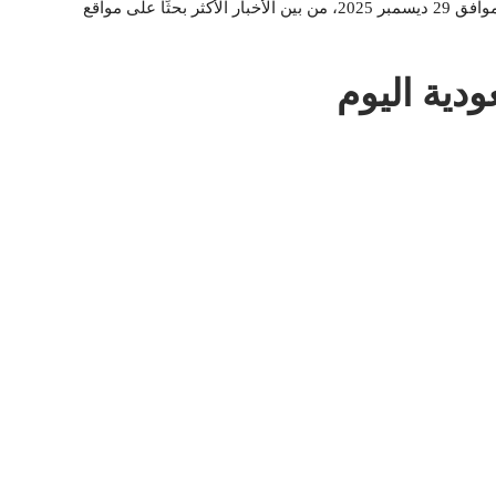
ويأتي سعر الذهب في السعودية اليوم الإثنين 9 رجب 1447هـ. الموافق 29 ديسمبر 2025، من بين الأخبار الأكثر بحثًا على مواقع
دية اليوم