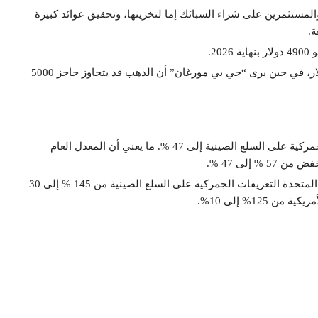
ار. بسبب تدافع الأفراد والمستثمرين على شراء السبائك إما لتخزينها، وتحقيق عوائد كبيرة
ة.
2.
بينما يرجح “مورغان ستانلي” تسجيل مستويات تقارب 4800 دولار، في حين يرى “جي بي مورغان” أن الذهب قد يتجاوز حاجز 5000
ويشار إلى أن الرئيس الأمريكي دونالد ترامب، خفض الرسوم الجمركية على السلع الصينية إلى 47 %. ما يعني أن المعدل العام
إلى 47 %.
وبحسب الاتفاق المبرم بين البلدين في “جنيف” قلصت الولايات المتحدة التعريفات الجمركية على السلع الصينية من 145 % إلى 30
12% إلى 10%.