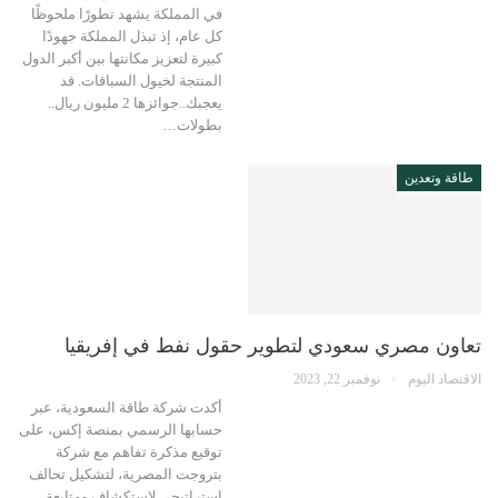
في المملكة يشهد تطورًا ملحوظًا
كل عام، إذ تبذل المملكة جهودًا
كبيرة لتعزيز مكانتها بين أكبر الدول
المنتجة لخيول السباقات. قد
يعجبك..جوائزها 2 مليون ريال..
بطولات…
طاقة وتعدين
تعاون مصري سعودي لتطوير حقول نفط في إفريقيا
الاقتصاد اليوم
نوفمبر 22, 2023
أكدت شركة طاقة السعودية، عبر
حسابها الرسمي بمنصة إكس، على
توقيع مذكرة تفاهم مع شركة
بتروجت المصرية، لتشكيل تحالف
استراتيجي لاستكشاف ومتابعة