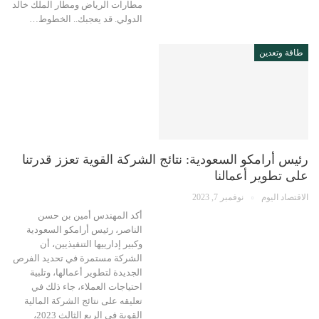
مطارات الرياض ومطار الملك خالد
الدولي. قد يعجبك.. الخطوط…
طاقة وتعدين
رئيس أرامكو السعودية: نتائج الشركة القوية تعزز قدرتنا
على تطوير أعمالنا
الاقتصاد اليوم
نوفمبر 7, 2023
أكد المهندس أمين بن حسن
الناصر، رئيس أرامكو السعودية
وكبير إدارييها التنفيذيين، أن
الشركة مستمرة في تحديد الفرص
الجديدة لتطوير أعمالها، وتلبية
احتياجات العملاء، جاء ذلك في
تعليقه على نتائج الشركة المالية
القوية في الربع الثالث 2023،