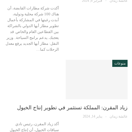
عائشة زيدان
فبراير 6, 2024
أكدت شركة مطارات القابضة، أن
هناك 100 شركة محلية ودولية،
أبدت رغبتها في المشاركة بأعمال
تطوير مطار أبها الدولي بالشراكة
بين القطاعين العام والخاص. قد
يعجبك..يدعم برامج السياحة.. وزير
النقل: مطار أبها الجديد يرفع معدل
الرحلات كما…
منوعات
زياد المقرن: المملكة تستثمر في تطوير إنتاج الخيول
عائشة زيدان
يناير 14, 2024
أكد زياد المقرن، رئيس نادي
سباقات الخيول، أن إنتاج الخيول