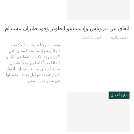
اتفاق بين بتروناس وإديميتسو لتطوير وقود طيران مستدام
الاقتصاد اليوم
أكتوبر 5, 2023
وقعت شركتا بتروناس الحكومية
الماليزية وإديميتسو كوسان ثاني
أكبر شركة لتكرير النفط في اليابان
اتفاقًا مبدئيًّا لتطوير وقود طيران
مستدام وتوزيعه. قد يعجبك.. أدنوك
الإماراتية تفتتح أول محطة وقود لها
في مصر ومن المقرر…
إدارة أعمال