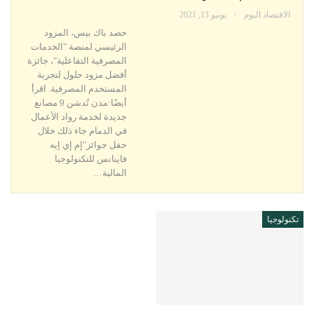
الاقتصاد اليوم
يونيو 13, 2021
حصد باك بيس، المزود
الرئيسي لمنصة "الخدمات
المصرفية التفاعلية"، جائزة
أفضل مزود حلول لتجربة
المستخدم المصرفية. اقرأ
أيضًا:مدن تُدشن 9 مصانع
جديدة لخدمة رواد الأعمال
في الدمام جاء ذلك خلال
حفل جوائز"إم إي إيه
فاينانس للتكنولوجيا
المالية…
تكنولوجيا