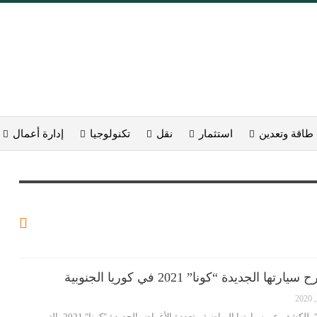
طاقة وتعدين
استثمار
نقل
تكنولوجيا
إدارة أعمال
لجديدة “كونا” 2021 في كوريا الجنوبية
تستعد شركة"هيونداي موتور"، للكشف عن سيارتها الرياضية متعددة الأغراض الجديدة "كونا" 2021، التي