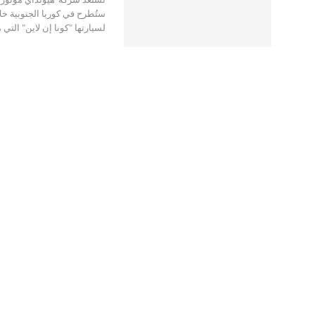
ستُطرح في كوريا الجنوبية خل
لسيارتها "كونا إن لاين" التي