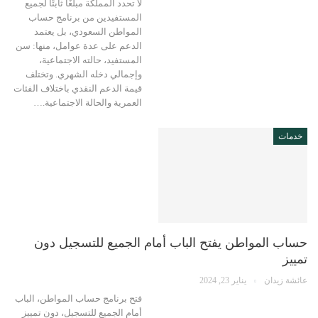
لا تحدد المملكة مبلغًا ثابتًا لجميع
المستفيدين من برنامج حساب
المواطن السعودي، بل يعتمد
الدعم على عدة عوامل، منها: سن
المستفيد، حالته الاجتماعية،
وإجمالي دخله الشهري. وتختلف
قيمة الدعم النقدي باختلاف الفئات
العمرية والحالة الاجتماعية.…
خدمات
حساب المواطن يفتح الباب أمام الجميع للتسجيل دون
تمييز
عائشة زيدان
يناير 23, 2024
فتح برنامج حساب المواطن، الباب
أمام الجميع للتسجيل، دون تمييز