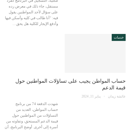
للكلية، التسجيل في البرنامج كفرد
مستقل، جاء ذلك في معرض رده
على سؤال لأحد المواطنين يقول
فيه: "أنا طالب في كليه وأسكن فيها
وأدفع الإيجار للكلية هل يحق…
خدمات
حساب المواطن يجيب على تساؤلات المواطنين حول
قيمة الدعم
عائشة زيدان
يناير 11, 2024
شهدت الدفعة 74 من برنامج
حساب المواطن، العديد من
التساؤلات من المواطنين حول
قيمة الدعم المستحق، وتفاوته من
أسرة إلى أخرى. أوضح البرنامج، أن