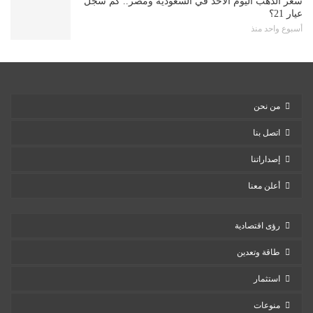
سعر الذهب اليوم الأحد في السعودية ومصر.. كم سجل
عيار 21؟
أسبوع واحد منذ
من نحن
اتصل بنا
إصداراتنا
أعلن معنا
رؤى اقتصادية
طاقة وتعدين
استثمار
منوعات