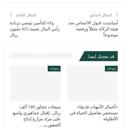
المقال السابق
المقال القادم
أميانتيت: قبول الالتماس ضد
ولاء للتأمين توصي بزيادة
هيئة الزكاة شكلاً ورفضه
رأس المال بقيمة 425 مليون
موضوعاً
ريال
قد يعجبك ايضا
منوعات
منوعات
«أعمال الأمهات قديمًا»
مبيعات تتجاوز 740 ألف
تستحضر تفاصيل الحياة في
ريال.. إقبال جماهيري واسع
الأطاولة
على مزاد مزارع إنتاج
الصقور بـ…