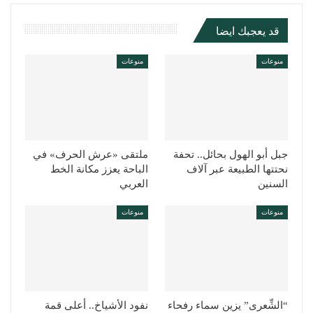
قد يعجبك ايضا
منوعات
منوعات
جبل أبو الهول بحائل.. تحفة
ملتقى «عرش الحرف» في
نحتتها الطبيعة عبر آلاف
الباحة يعزز مكانة الخط
السنين
العربي
منوعات
منوعات
“الشِّعرى” يزين سماء رفحاء
نفود الأشياخ.. أعلى قمة