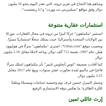
وساهم هذا النجاح في تعزيز ثروته، التي تقدر اليوم بنحو 16 مليون
دولار وفق مواقع “سيليبريتي نت وورث” و”ذا ريتشست”.
استثمارات عقارية متنوعة
استثمر “مكماهون” جزءًا كبيرًا من ثروته في مجال العقارات، موزعًا
بين الولايات المتحدة وأستراليا؛ حيث يمتلك سجلًا استثماريًا مميزًا.
وبحسب موقع “Urban.com”، اشترى “مكماهون” منزلًا في هوليوود
هيلز، عام 1997، بقيمة 712 ألف دولار، وباعه لاحقًا مقابل 2.18 مليون
دولار.
كما أفادت صحيفة “لوس أنجلوس تايمز” بأن مكماهون امتلك منزلًا
فاخرًا في ماليبو لمدة تجاوزت عشر سنوات، وبِيعَ عام 2017 مقابل
3.55 مليون دولار.
وشمل المنزل خمس غرف نوم وخمسة حمامات ومسبحًا وملعبًا
للكرة الطائرة؛ ما يعكس ذوقه الاستثماري الرفيع.
إرث عائلي ثمين