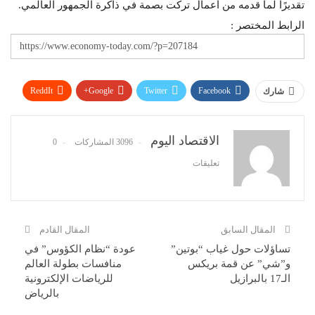
تقديرًا لما قدمه من أعمال تركت بصمة في ذاكرة الجمهور العالمي.
الرابط المختصر :
ReddIt
Google+
Twitter
Facebook
شارك
WhatsApp
Pinterest
البريد الإلكتروني
الاقتصاد اليوم
3096 المشاركات
0
تعليقات
المقال السابق
المقال القادم
تساؤلات حول غياب “بوتين”
عودة “نظام الكؤوس” في
و”شي” عن قمة بريكس
منافسات بطولة العالم
الـ17 بالبرازيل
للرياضات الإلكترونية
بالرياض