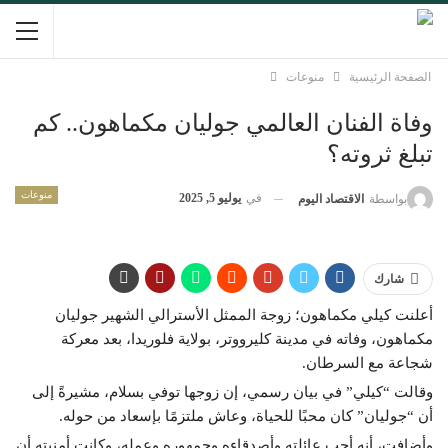
الصفحة الرئيسية
منوعات
وفاة الفنان العالمي جوليان مكماهون.. كم
تبلغ ثروته؟
منوعات
في
يوليو 5, 2025
بواسطة
الاقتصاد اليوم
شارك
أعلنت كيلي مكماهون؛ زوجة الممثل الأسترالي الشهير جوليان
مكماهون، وفاته في مدينة كليرووتر، بولاية فلوريدا، بعد معركة
شجاعة مع السرطان.
وقالت “كيلي” في بيان رسمي، إن زوجها توفي بسلام، مشيرةً إلى
أن “جوليان” كان محبًا للحياة، وعاش ملتزمًا بإسعاد من حوله.
وأضافت، أنه أحب عائلته وأصدقاءه وجمهوره وعمله، وكانت أمنيته أن