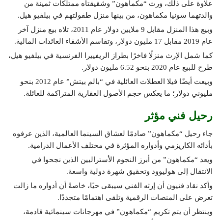
علاوة على ذلك، ورث “مكماهون” وشقيقتاه ممتلكات ثمينة من
والدتهما سونيا مكماهون، من بينها منزل طفولتهم في بيلفيو هيل.
وبيع هذا المنزل مقابل 9 ملايين دولار عام 2011، تلاه بيع منزل آخر
عام 2019 مقابل 17 مليون دولار، وتقاسم الأشقاء العائدات المالية.
كما شمل الإرث منزلًا فاخرًا بطراز الريفييرا الفرنسية في بيلفيو هيل،
طرح للبيع عام 2020 بنحو 6.52 مليون دولار.
وبيعت أيضًا فيلا العطلات العائلية في “بالم بيتش” عام 2012 بنحو
مليوني دولار؛ ما يعكس حجم الأصول العقارية المتراكمة للعائلة.
رحيل فني مؤثر
جاء رحيل “مكماهون” صادمًا لعشاق السينما العالمية، الذين عرفوه
بأدائه الكاريزمي وأدواره المؤثرة في مختلف الأعمال الدرامية.
ويعد “مكماهون” من أبرز النجوم الأستراليين الذين نجحوا في
الانتقال إلى هوليوود وتحقيق شهرة دولية واسعة.
وأكد نقاد فنيون أن إرثه الفني سيبقى حيًا، خاصةً أن أدواره ما زالت
تعرض على المنصات الرقمية وتلقى اهتمامًا متجددًا.
وينتظر أن يتم تكريم “مكماهون” في مهرجانات سينمائية قادمة،