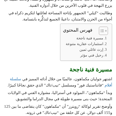
يزرع البهجة في قلوب الآخرين من خلال أدواره الفنية.
وطالبت “كيلي” الجمهور بإتاحة المساحة لعائلتها لتكريم ذكراه في
أجواء من الحزن والامتنان، داعيةً الجميع لتذكُّره بابتسامة.
فهرس المحتوي
مسيرة فنية ناجحة
استثمارات عقارية متنوعة
إرث عائلي ثمين
رحيل فني مؤثر
مسيرة فنية ناجحة
اشتهر جوليان مكماهون، عالميًا من خلال أدائه المميز في
سلسلة
أفلام
“فانتاستيك فور” ومسلسل “نيب/تاك” الذي حقق نجاحًا كبيرًا.
وبدأ “مكماهون”، المولود في أستراليا، مشواره الفني في الولايات
المتحدة؛ حيث بنى مسيرة طويلة في مجال الدراما والتشويق.
وأوضح تقرير لوكالة “رويترز” أن “مكماهون” كان يتقاضى ما بين 125
و155 ألف دولار، عن كل حلقة من “نيب/تاك” في ذروته.