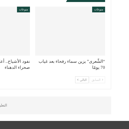
منوعات
منوعات
“الشِّعرى” يزين سماء رفحاء بعد غياب
نفود الأشياخ.. أع
70 يومًا
صحراء الدهناء
السابق
التالي
التعل