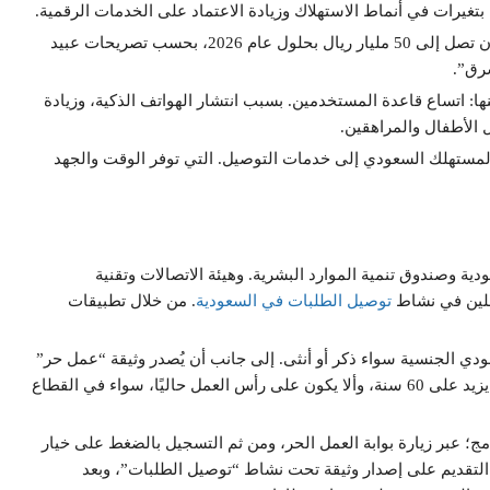
ا بتغيرات في أنماط الاستهلاك وزيادة الاعتماد على الخدمات الرقمية.
وارتفعت قيمة السوق إلى 13 مليار ريال في عام 2023، ويتوقع أن تصل إلى 50 مليار ريال بحلول عام 2026، بحسب تصريحات عبيد
رق”.
 اتساع قاعدة المستخدمين. بسبب انتشار الهواتف الذكية، وزيادة
 الأطفال والمراهقين.
المستهلك السعودي إلى خدمات التوصيل. التي توفر الوقت والجهد
دية وصندوق تنمية الموارد البشرية. وهيئة الاتصالات وتقنية
ملين في نشاط
توصيل الطلبات في السعودية
. من خلال تطبيقات
 الجنسية سواء ذكر أو أنثى. إلى جانب أن يُصدر وثيقة “عمل حر”
سارية من خلال بوابة العمل الحر. وألاّ يقل عمره عن 18 سنة ولا يزيد على 60 سنة، وألا يكون على رأس العمل حاليًا، سواء في القطاع
ج؛ عبر زيارة بوابة العمل الحر، ومن ثم التسجيل بالضغط على خيار
لتقديم على إصدار وثيقة تحت نشاط “توصيل الطلبات”، وبعد