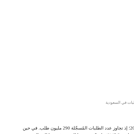
بات في السعودية
حققت شركات توصيل الطلبات إنجازًا غير مسبوق خلال عام 2024؛ إذ تجاوز عدد الطلبات المُسجّلة 290 مليون طلب. في حين