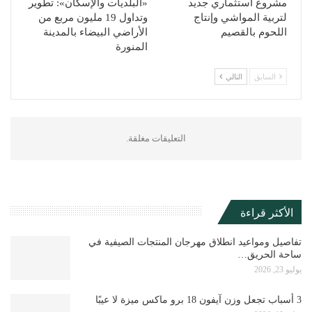
مشروع استثماري جديد
«البلديات والإسكان»: تطوير
لتربية المواشي وإنتاج
وتداول 19 مليون مربع من
اللحوم بالقصيم
الأراضي البيضاء بالمدينة
المنورة
السابق
التالي
التعليقات مغلقة.
الأكثر قراءة
تفاصيل ومواعيد انطلاق مهرجان المنتجات الصيفية في
ساحة الحريق…
يوليو 23, 2026
3 أسباب تجعل وزن آيفون 18 برو ماكس ميزة لا عيبًا