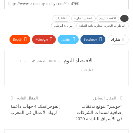
الاقتصاد اليوم
السفن التجارية
القاطرات
القاطرات البحرية التجارية ذاتية القيادة
موانىء أبوظبي
ReddIt
Google+
Twitter
Facebook
شارك
WhatsApp
Pinterest
البريد الإلكتروني
الاقتصاد اليوم
10180 المشاركات
0
تعليقات
المقال السابق
المقال القادم
“جوبيتر” تتوقع تدفقات
إنفوجرافيك: 4 جهات داعمة
إضافية لسندات الشركات
لرواد الأعمال في المغرب
في الأسواق الناشئة 2020