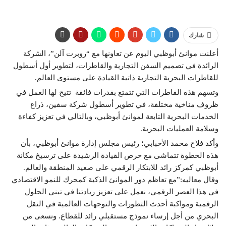
شارك
أعلنت موانئ أبوظبي اليوم عن تعاونها مع “روبرت آلن”، الشركة
الرائدة في تصميم السفن التجارية والقاطرات، لتطوير أول أسطول
للقاطرات البحرية التجارية ذاتية القيادة على مستوى العالم.
وتسهم هذه القاطرات التي تتمتع بقدرات فائقة تتيح لها العمل في
ظروف مناخية مختلفة، في تطوير أسطول شركة سفين، ذراع
الخدمات البحرية التابعة لموانئ أبوظبي، وبالتالي في تعزيز كفاءة
وسلامة العمليات البحرية.
وأكد فلاح محمد الأحبابي؛ رئيس مجلس إدارة موانئ أبوظبي، بأن
هذه الخطوة تتماشى مع حرص القيادة الرشيدة على ترسيخ مكانة
أبوظبي كمركز رائد للابتكار الرقمي على صعيد المنطقة والعالم.
وقال معاليه:”مع تعاظم دور الموانئ الذكية كمحرك للنمو الاقتصادي
في هذا العصر الرقمي، نعمل على تعزيز ريادتنا في تبني الحلول
الرقمية ومواكبة أحدث التطورات والتوجهات العالمية في النقل
البحري من أجل إرساء نموذج مستقبلي رائد للقطاع. ونسعى من