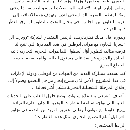
النعيمي، عضو مجلس الوزراء، وزير تطوير البنية التحتية، ورئيس
مجلس إدارة الهيئة الاتحادية للمواصلات البرية والبحرية، وذلك في
مقرّ المنظمة البحرية الدولية في لندن. وتهدف هذه الاتفاقية إلى
تعزيز التعاون بين الجانبين في مجال البحث والتطوير لزوارق القطْر
ذاتية القيادة.
وبدوره، قال مايك فيتزباتريك، الرئيس التنفيذي لشركة “روبرت آلن”:
“يسرنا التعاون مع موانئ أبوظبي في هذه المبادرة التي تتيح لنا
فرصة مثالية لتطوير أوّل أسطول للقاطرات البحرية التجارية ذاتية
القيادة والمُدارة عن بعد على مستوى العالم، والمخصصة لخدمة
القطاع البحري.
كما تسعدنا مشاركة العديد من الجهات من أبوظبي ودولة الإمارات
في هذا المشروع، الأمر الذي يسرع إنجاز مراحل التصنيع وصولاً إلى
إطلاق المرحلة التشغيلية التجارية بشكل أكثر فعالية”.
وأضاف: “نسعى منذ عدّة سنوات لوضع حلول للتغلب على التحديات
الفنية التي تواجه صناعة القاطرات البحرية التجارية ذاتية القيادة،
ويتيح تعاوننا مع موانئ أبوظبي تحقيق المزيد من التقدم في تجاوز
العراقيل أمام التصنيع التجاري لمثل هذه القاطرات”.
الرابط المختصر :