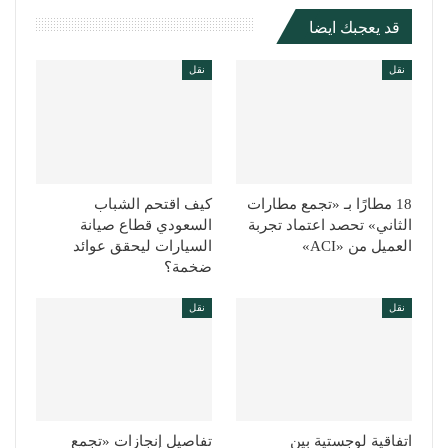
قد يعجبك ايضا
نقل
نقل
18 مطارًا بـ «تجمع مطارات
كيف اقتحم الشباب
الثاني» تحصد اعتماد تجربة
السعودي قطاع صيانة
العميل من «ACI»
السيارات ليحقق عوائد
ضخمة؟
نقل
نقل
اتفاقية لوجستية بين
تفاصيل إنجازات «تجمع