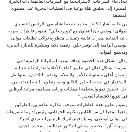
خلال بناء الشراكات الاستراتيجية مع الشركات العالمية ذات الخبرة
المميزة إلى تحقيق نقلة نوعية في العمليات البحرية على مستوى
المنطقة.”
من جانبه أشار الكابتن محمد جمعة الشامسي؛ الرئيس التنفيذي
لموانئ أبوظبي بأن التعاون مع “روبرت آلن” لتطوير قاطرات بحرية
ذاتية القيادة بقدرات فائقة وتقنيات متطورة تواكب تطلعات موانئ
أبوظبي الرامية إلى توفير حلول رقمية ذكية ومبتكرة للتجارة البحرية
ومجتمع الموانئ.
وقال:”تشكل هذه الخطوة إضافة نوعية لمبادراتنا الرقمية التي
أسهمت بشكل فعال في تطوير كفاءة الأداء والقدرات التشغيلية
وضمان أعلى مستويات الأمن والسلامة وتوفير التكاليف. سنواصل
الاستثمار في أحدث الحلول التكنولوجية وتطوير البنية التحتية من
أجل تحقيق نمو واستدامة العمليات وزيادة مساهمة موانئ أبوظبي
في تنويع الاقتصاد المحلي.”
وسيتم تطوير هذه القاطرات بموجب مذكرة تفاهم بين الطرفين
وقعها مؤخرا كل من الكابتن مكتوم الحوقاني، رئيس إدارة التشريعات
في موانئ أبوظبي، ومايك فيتزباتريك الرئيس التنفيذي لشركة
“روبرت آلن”، بحضور معالي الدكتور عبدالله بن محمد بلحيف