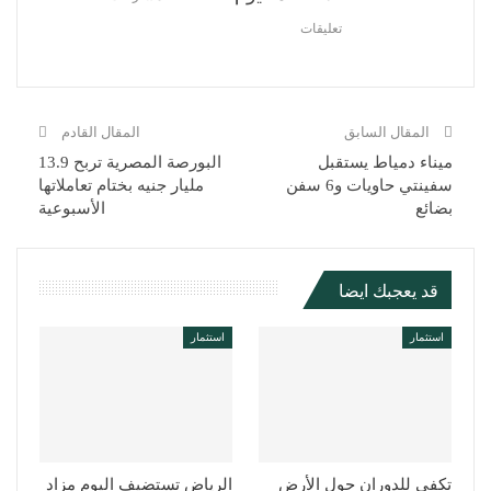
تعليقات
المقال السابق
المقال القادم
ميناء دمياط يستقبل
البورصة المصرية تربح 13.9
سفينتي حاويات و6 سفن
مليار جنيه بختام تعاملاتها
بضائع
الأسبوعية
قد يعجبك ايضا
استثمار
استثمار
تكفي للدوران حول الأرض
الرياض تستضيف اليوم مزاد