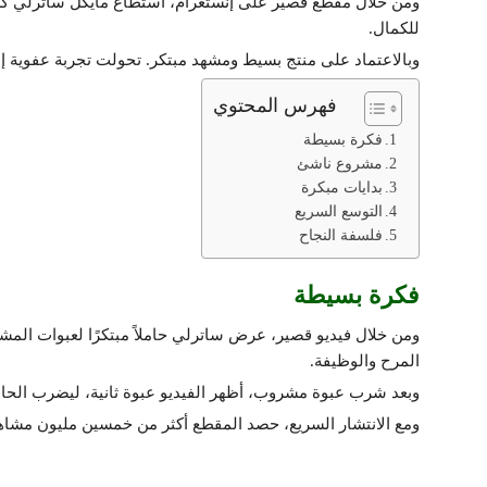
ومن خلال مقطع قصير على إنستغرام، استطاع مايكل ساترلي كسر ا
للكمال.
وبالاعتماد على منتج بسيط ومشهد مبتكر. تحولت تجربة عفوية إل
فهرس المحتوي
فكرة بسيطة
مشروع ناشئ
بدايات مبكرة
التوسع السريع
فلسفة النجاح
فكرة بسيطة
ومن خلال فيديو قصير، عرض ساترلي حاملاً مبتكرًا لعبوات المش
المرح والوظيفة.
وبعد شرب عبوة مشروب، أظهر الفيديو عبوة ثانية، ليضرب الحام
ومع الانتشار السريع، حصد المقطع أكثر من خمسين مليون مشاهد