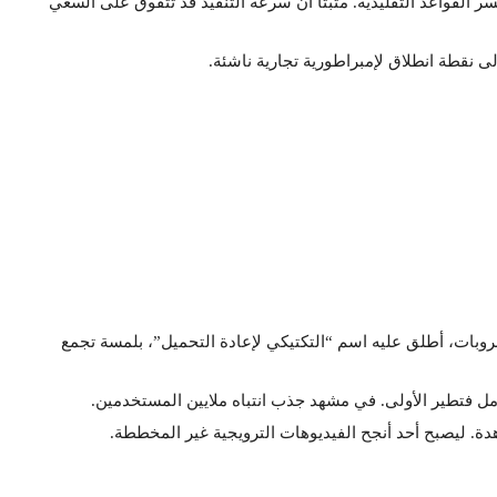
لقواعد التقليدية. مثبتًا أن سرعة التنفيذ قد تتفوق على السعي
ى نقطة انطلاق لإمبراطورية تجارية ناشئة.
روبات، أطلق عليه اسم “التكتيكي لإعادة التحميل”، بلمسة تجمع
ل فتطير الأولى. في مشهد جذب انتباه ملايين المستخدمين.
ة. ليصبح أحد أنجح الفيديوهات الترويجية غير المخططة.