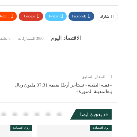
ReddIt
Google+
Twitter
Facebook
شارك
الاقتصاد اليوم
3096 المشاركات
0 تعليقات
المقال السابق
«فقيه الطبية» تستأجر أرضًا بقيمة 97.31 مليون ريال
بـ«المدينة المنورة»
قد يعجبك ايضا
رؤى اقتصادية
رؤى اقتصادية