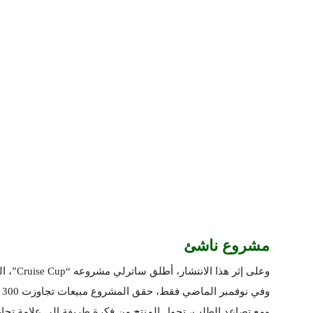
مشروع ناشئ
وعلى إثر هذا الانتشار، أطلق ساترلي مشروعه “Cruise Cup”، المتخصص في بيع منتجات مطبوعة بتقنية الطباعة ثلاثية الأبعاد.
وفي نوفمبر الماضي فقط، حقق المشروع مبيعات تجاوزت 300 ألف دولار، وفق بيانات منصة “Shopify” .
ومع تصاعد الطلب، تحول المنتج من فكرة طريفة إلى علامة تجا