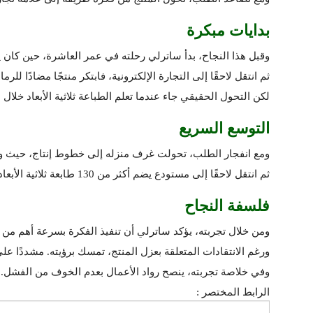
بدايات مبكرة
وقبل هذا النجاح، بدأ ساترلي رحلته في عمر العاشرة، حين كان ي
ثم انتقل لاحقًا إلى التجارة الإلكترونية، فابتكر منتجًا مضادًا ل
لكن التحول الحقيقي جاء عندما تعلم الطباعة ثلاثية الأبعاد خلال در
التوسع السريع
ومع انفجار الطلب، تحولت غرف منزله إلى خطوط إنتاج، حيث وز
ثم انتقل لاحقًا إلى مستودع يضم أكثر من 130 طابعة ثلاثية الأبعاد، مع خطط لإنتاج منتجات معدنية بحلول 2026.
فلسفة النجاح
ومن خلال تجربته، يؤكد ساترلي أن تنفيذ الفكرة بسرعة أهم من ت
ورغم الانتقادات المتعلقة بعزل المنتج، تمسك برؤيته. مشددًا على
وفي خلاصة تجربته، ينصح رواد الأعمال بعدم الخوف من الفشل. ل
الرابط المختصر :