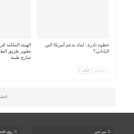
خطوة نادرة.. لماذ تدعم أمريكا الين
الهيئة الملكية ل
الياباني؟
تطوير طريق الط
شارع طيبة
السابق
التالي
التعل
من نحن
رؤى اقتص